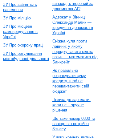
винахід, створений за
ЗУ Про зайнятість
допомогою AI?
населення
Адвокат у Вінниці
ЗУ Про міліцію
Олександр Малик —
ЗУ Про місцеве
юридична допомога в
самоврядування в
Україні
Україні
Сніжна куля проти
ЗУ Про охорону праці
лавини: у якому
порядку гасити кілька
ЗУ Про регулювання
позик — математика від
містобудівної діяльності
Банкрейт
Як правильно
розрахувати суму
кредиту, щоб не
перевантажити свій
бюджет
Позика до зарплати:
коли це – зручне
рішення
Що таке номер 0800 та
навіщо він потрібен
бізнесу
У яких країнах дитина