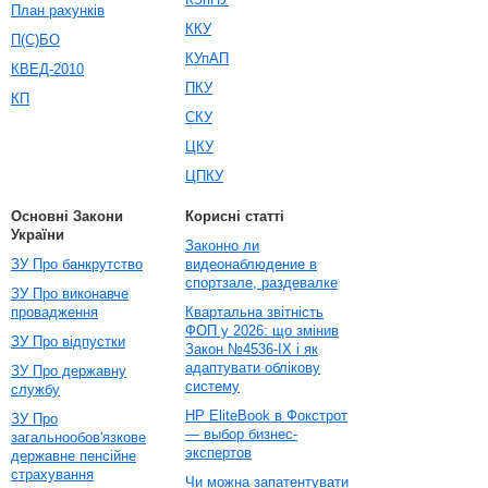
План рахунків
ККУ
П(С)БО
КУпАП
КВЕД-2010
ПКУ
КП
СКУ
ЦКУ
ЦПКУ
Основні Закони
Корисні статті
України
Законно ли
ЗУ Про банкрутство
видеонаблюдение в
спортзале, раздевалке
ЗУ Про виконавче
провадження
Квартальна звітність
ФОП у 2026: що змінив
ЗУ Про відпустки
Закон №4536-IX і як
адаптувати облікову
ЗУ Про державну
систему
службу
HP EliteBook в Фокстрот
ЗУ Про
— выбор бизнес-
загальнообов'язкове
экспертов
державне пенсійне
страхування
Чи можна запатентувати