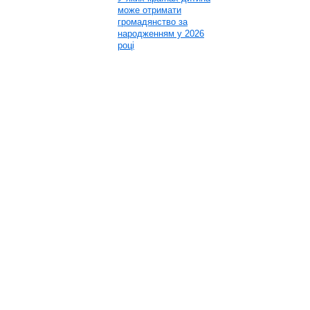
може отримати
громадянство за
народженням у 2026
році