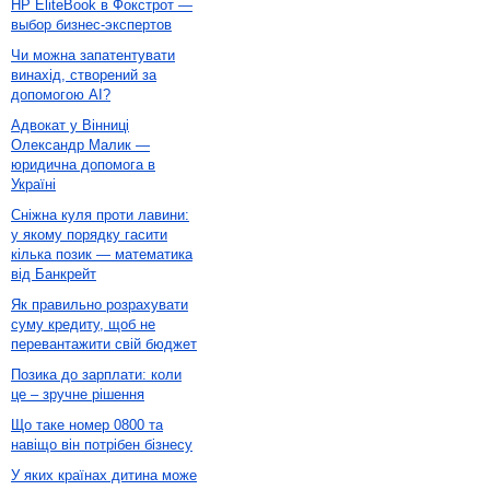
HP EliteBook в Фокстрот —
выбор бизнес-экспертов
Чи можна запатентувати
винахід, створений за
допомогою AI?
Адвокат у Вінниці
Олександр Малик —
юридична допомога в
Україні
Сніжна куля проти лавини:
у якому порядку гасити
кілька позик — математика
від Банкрейт
Як правильно розрахувати
суму кредиту, щоб не
перевантажити свій бюджет
Позика до зарплати: коли
це – зручне рішення
Що таке номер 0800 та
навіщо він потрібен бізнесу
У яких країнах дитина може