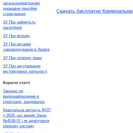
загальнообов'язкове
державне пенсійне
Скачать бесплатно Кримінальний
страхування
ЗУ Про зайнятість
населення
ЗУ Про міліцію
ЗУ Про місцеве
самоврядування в Україні
ЗУ Про охорону праці
ЗУ Про регулювання
містобудівної діяльності
Корисні статті
Законно ли
видеонаблюдение в
спортзале, раздевалке
Квартальна звітність ФОП
у 2026: що змінив Закон
№4536-IX і як адаптувати
облікову систему