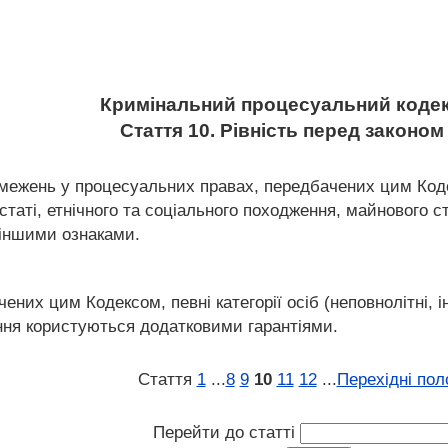
Кримінальний процесуальний кодек
Стаття 10. Рівність перед законом
бмежень у процесуальних правах, передбачених цим Коде
 статі, етнічного та соціального походження, майнового с
 іншими ознаками.
ачених цим Кодексом, певні категорії осіб (неповнолітні
ння користуються додатковими гарантіями.
Стаття
1
...
8
9
10
11
12
...
Перехідні по
Перейти до статті