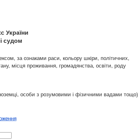
с України
 і судом
ксом, за ознаками раси, кольору шкіри, політичних,
тану, місця проживання, громадянства, освіти, роду
, іноземці, особи з розумовими і фізичними вадами тощо)
ложення