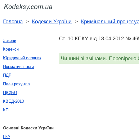
Головна
>
Кодекси України
>
Кримінальний процесуа
Ст. 10 КПКУ від 13.04.2012 № 46
Закони
Кодекси
Чинний зі змінами. Перевірено 
Юридичний словник
Нормативні акти
ПДР
План рахунків
П(С)БО
КВЕД-2010
КП
Основні Кодески України
ГКУ