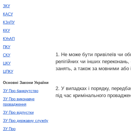
ЗКУ
КАСУ
КЗпПУ
ККУ
КУпАП
ПКУ
1. Не може бути привілеїв чи о
СКУ
релігійних чи інших переконань,
ЦКУ
занять, а також за мовними або
ЦПКУ
Основні Закони України
2. У випадках і порядку, передб
ЗУ Про банкрутство
під час кримінального провадже
ЗУ Про виконавче
провадження
ЗУ Про відпустки
ЗУ Про державну службу
ЗУ Про