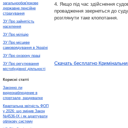
загальнообов'язкове
4. Якщо під час здійснення суд
державне пенсійне
провадження звернеться до суду 
страхування
розглянути таке клопотання.
ЗУ Про зайнятість
населення
ЗУ Про міліцію
ЗУ Про місцеве
самоврядування в Україні
ЗУ Про охорону праці
Скачать бесплатно Кримінальний
ЗУ Про регулювання
містобудівної діяльності
Корисні статті
Законно ли
видеонаблюдение в
спортзале, раздевалке
Квартальна звітність ФОП
у 2026: що змінив Закон
№4536-IX і як адаптувати
облікову систему