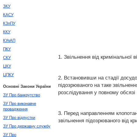
ЗКУ
КАСУ
КЗпПУ
ККУ
КУпАП
ПКУ
1. Звільнення від кримінальної
СКУ
ЦКУ
ЦПКУ
2. Встановивши на стадії досудо
підозрюваного на таке звільненн
Основні Закони України
розслідування у повному обсязі 
ЗУ Про банкрутство
ЗУ Про виконавче
провадження
3. Перед направленням клопотан
ЗУ Про відпустки
звільнення підозрюваного від кр
ЗУ Про державну службу
ЗУ Про