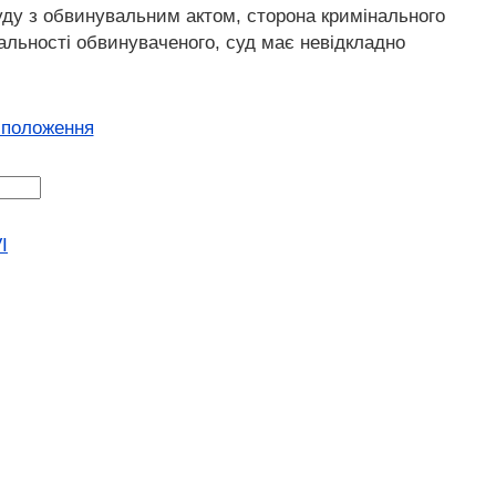
уду з обвинувальним актом, сторона кримінального
дальності обвинуваченого, суд має невідкладно
 положення
I