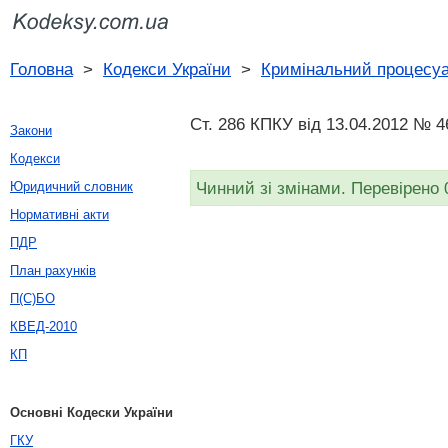
Головна
>
Кодекси України
>
Кримінальний процесуа
Ст. 286 КПКУ від 13.04.2012 № 4
Закони
Кодекси
Чинний зі змінами. Перевірено 
Юридичний словник
Нормативні акти
ПДР
План рахунків
П(С)БО
КВЕД-2010
КП
Основні Кодески України
ГКУ