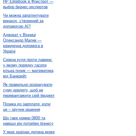
HP EliteBook в Фокстрот —
выбор бизнес-экспертов
Чи можна запатентувати
винахід, створений за
допомогою AI?
Адвокат у Вінниці
Олександр Малик —
юридична допомога в
Україні
Сніжна куля проти лавини:
у якому порядку гасити
кілька позик — математика
від Банкрейт
Як правильно розрахувати
суму кредиту, щоб не
перевантажити свій бюджет
Позика до зарплати: коли
це – зручне рішення
Що таке номер 0800 та
навіщо він потрібен бізнесу
У яких країнах дитина може