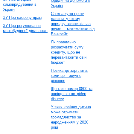
юридична допомога в
самоврядування в
Україні
Україні
Сніжна куля проти
ЗУ Про охорону праці
лавини: у якому
порядку гасити кілька
ЗУ Про регулювання
позик — математика від
містобудівної діяльності
Банкрейт
Як правильно
розрахувати суму
кредиту, щоб не
перевантажити свій
бюджет
Позика до зарплати:
коли це – зручне
рішення
Що таке номер 0800 та
навіщо він потрібен
бізнесу
У яких країнах дитина
може отримати
громадянство за
народженням у 2026
році