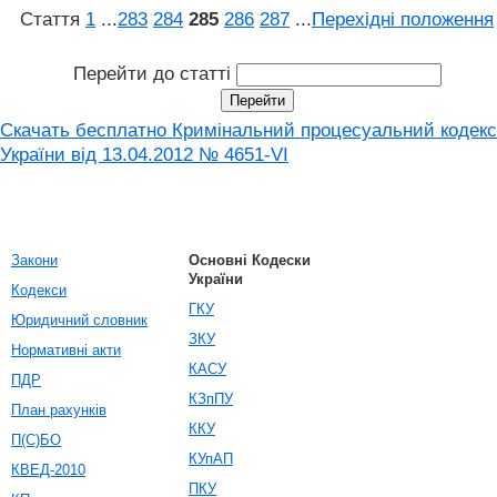
Стаття
1
...
283
284
285
286
287
...
Перехідні положення
Перейти до статті
Скачать бесплатно Кримінальний процесуальний кодекс
України від 13.04.2012 № 4651-VI
Закони
Основні Кодески
України
Кодекси
ГКУ
Юридичний словник
ЗКУ
Нормативні акти
КАСУ
ПДР
КЗпПУ
План рахунків
ККУ
П(С)БО
КУпАП
КВЕД-2010
ПКУ