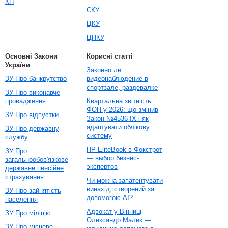
КП
СКУ
ЦКУ
ЦПКУ
Основні Закони
Корисні статті
України
Законно ли
ЗУ Про банкрутство
видеонаблюдение в
спортзале, раздевалке
ЗУ Про виконавче
провадження
Квартальна звітність
ФОП у 2026: що змінив
ЗУ Про відпустки
Закон №4536-IX і як
адаптувати облікову
ЗУ Про державну
систему
службу
HP EliteBook в Фокстрот
ЗУ Про
— выбор бизнес-
загальнообов'язкове
экспертов
державне пенсійне
страхування
Чи можна запатентувати
винахід, створений за
ЗУ Про зайнятість
допомогою AI?
населення
Адвокат у Вінниці
ЗУ Про міліцію
Олександр Малик —
ЗУ Про місцеве