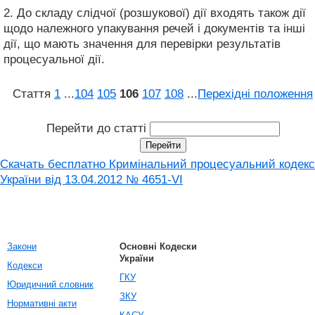
2. До складу слідчої (розшукової) дії входять також дії
щодо належного упакування речей і документів та інші
дії, що мають значення для перевірки результатів
процесуальної дії.
Стаття
1
...
104
105
106
107
108
...
Перехідні положення
Перейти до статті
Скачать бесплатно Кримінальний процесуальний кодекс
України від 13.04.2012 № 4651-VI
Закони
Основні Кодески
України
Кодекси
ГКУ
Юридичний словник
ЗКУ
Нормативні акти