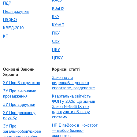
КАСУ
ПДР
КЗпПУ
План рахунків
ККУ
П(С)БО
КУпАП
КВЕД-2010
ПКУ
КП
СКУ
ЦКУ
ЦПКУ
Основні Закони
Корисні статті
України
Законно ли
ЗУ Про банкрутство
видеонаблюдение в
спортзале, раздевалке
ЗУ Про виконавче
провадження
Квартальна звітність
ФОП у 2026: що змінив
ЗУ Про відпустки
Закон №4536-IX і як
адаптувати облікову
ЗУ Про державну
систему
службу
HP EliteBook в Фокстрот
ЗУ Про
— выбор бизнес-
загальнообов'язкове
экспертов
державне пенсійне