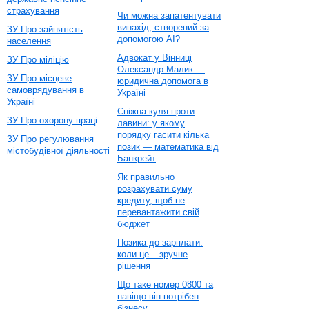
страхування
Чи можна запатентувати
винахід, створений за
ЗУ Про зайнятість
допомогою AI?
населення
Адвокат у Вінниці
ЗУ Про міліцію
Олександр Малик —
ЗУ Про місцеве
юридична допомога в
самоврядування в
Україні
Україні
Сніжна куля проти
ЗУ Про охорону праці
лавини: у якому
порядку гасити кілька
ЗУ Про регулювання
позик — математика від
містобудівної діяльності
Банкрейт
Як правильно
розрахувати суму
кредиту, щоб не
перевантажити свій
бюджет
Позика до зарплати:
коли це – зручне
рішення
Що таке номер 0800 та
навіщо він потрібен
бізнесу