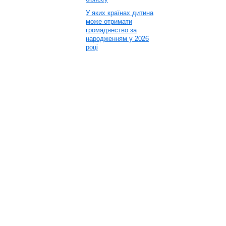
У яких країнах дитина
може отримати
громадянство за
народженням у 2026
році