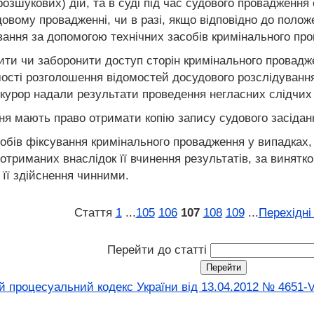
озшукових) дій, та в суді під час судового провадження 
судовому провадженні, чи в разі, якщо відповідно до пол
ування за допомогою технічних засобів кримінального пр
ти чи заборонити доступ сторін кримінального проваджен
сті розголошення відомостей досудового розслідування 
курор надали результати проведення негласних слідчих 
ня мають право отримати копію запису судового засіданн
обів фіксування кримінального провадження у випадках, 
а отриманих внаслідок її вчинення результатів, за винят
в її здійснення чинними.
Стаття
1
...
105
106
107
108
109
...
Перехідні
Перейти до статті
 процесуальний кодекс України від 13.04.2012 № 4651-V