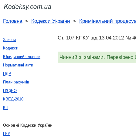
Головна
>
Кодекси України
>
Кримінальний процесуа
Ст. 107 КПКУ від 13.04.2012 № 4
Закони
Кодекси
Чинний зі змінами. Перевірено 
Юридичний словник
Нормативні акти
ПДР
План рахунків
П(С)БО
КВЕД-2010
КП
Основні Кодески України
ГКУ