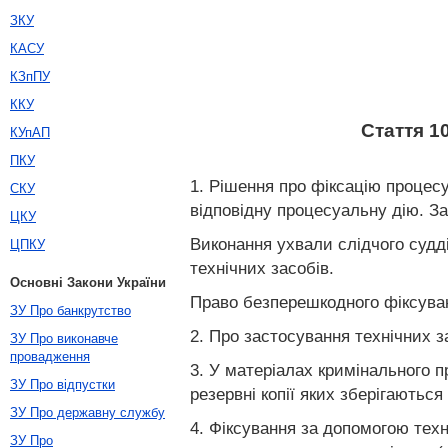
ЗКУ
КАСУ
КЗпПУ
ККУ
Стаття 1
КУпАП
ПКУ
1. Рішення про фіксацію процесу
СКУ
відповідну процесуальну дію. За
ЦКУ
Виконання ухвали слідчого судд
ЦПКУ
технічних засобів.
Основні Закони України
Право безперешкодного фіксуван
ЗУ Про банкрутство
2. Про застосування технічних з
ЗУ Про виконавче
провадження
3. У матеріалах кримінального п
ЗУ Про відпустки
резервні копії яких зберігаються
ЗУ Про державну службу
4. Фіксування за допомогою тех
ЗУ Про