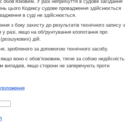
є обов’язковим. У разі неприбуття в судове засідання
ожень цього Кодексу судове провадження здійснюється
овадження в суді не здійснюється.
ня з боку захисту до результатів технічного запису з
у разі, якщо на обґрунтування клопотання про
(розшукових) дій.
я, зробленого за допомогою технічного засобу.
якщо воно є обов’язковим, тягне за собою недійсність
ком випадків, якщо сторони не заперечують проти
 положення
I