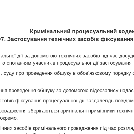
Кримінальний процесуальний кодек
07. Застосування технічних засобів фіксуванн
альної дії за допомогою технічних засобів під час досу
 клопотанням учасників процесуальної дії застосування 
і, суду про проведення обшуку в обов’язковому порядку 
ня проведення обшуку за допомогою відеозапису надаєт
асобів фіксування процесуальної дії заздалегідь повідом
ровадження зберігаються оригінальні примірники технічни
 окремо.
нічних засобів кримінального провадження під час розгл