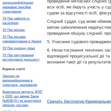
проведення негласних слідчих (р
загальнообов'язкове
всіх осіб, які беруть участь у 
державне пенсійне
страхування
судом за відсутності осіб, фікс
ЗУ Про зайнятість
Слідчий суддя, суд може обмежи
населення
метою забезпечення недопустимо
ЗУ Про міліцію
проведення обшуку слідчий, про
ЗУ Про місцеве
5. Учасники судового проваджен
самоврядування в Україні
ЗУ Про охорону праці
6. Незастосування технічних зас
ЗУ Про регулювання
відповідної процесуальної дії т
містобудівної діяльності
визнання такої дії та результаті
Корисні статті
Законно ли
видеонаблюдение в
спортзале, раздевалке
Квартальна звітність ФОП
у 2026: що змінив Закон
№4536-IX і як адаптувати
Скачать бесплатно Кримінальний
облікову систему