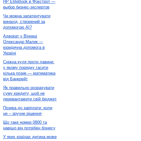
HP EliteBook в Фокстрот —
выбор бизнес-экспертов
Чи можна запатентувати
винахід, створений за
допомогою AI?
Адвокат у Вінниці
Олександр Малик —
юридична допомога в
Україні
Сніжна куля проти лавини:
у якому порядку гасити
кілька позик — математика
від Банкрейт
Як правильно розрахувати
суму кредиту, щоб не
перевантажити свій бюджет
Позика до зарплати: коли
це – зручне рішення
Що таке номер 0800 та
навіщо він потрібен бізнесу
У яких країнах дитина може