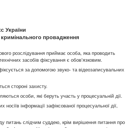
с України
я кримінального провадження
дового розслідування приймає особа, яка проводить
технічних засобів фіксування є обов’язковим.
фіксується за допомогою звуко- та відеозаписувальних
ься стороні захисту.
ляються особи, які беруть участь у процесуальній дії.
х носіїв інформації зафіксованої процесуальної дії,
яду питань слідчим суддею, крім вирішення питання про