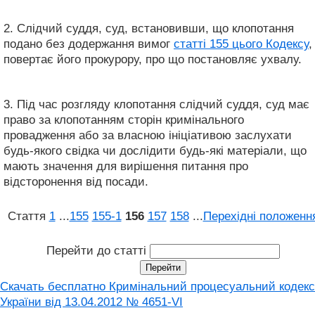
2. Слідчий суддя, суд, встановивши, що клопотання
подано без додержання вимог
статті 155 цього Кодексу
,
повертає його прокурору, про що постановляє ухвалу.
3. Під час розгляду клопотання слідчий суддя, суд має
право за клопотанням сторін кримінального
провадження або за власною ініціативою заслухати
будь-якого свідка чи дослідити будь-які матеріали, що
мають значення для вирішення питання про
відсторонення від посади.
Стаття
1
...
155
155‑1
156
157
158
...
Перехідні положенн
Перейти до статті
Скачать бесплатно Кримінальний процесуальний кодекс
України від 13.04.2012 № 4651-VI