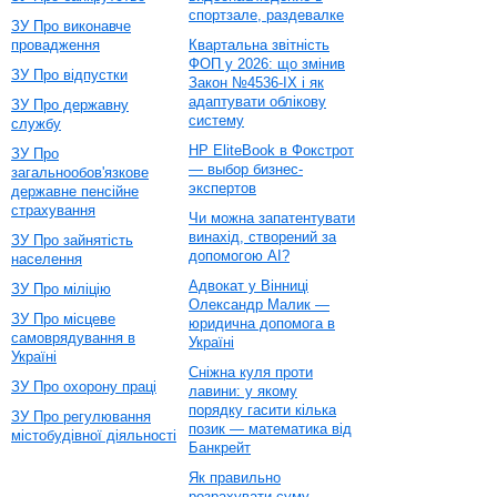
спортзале, раздевалке
ЗУ Про виконавче
провадження
Квартальна звітність
ФОП у 2026: що змінив
ЗУ Про відпустки
Закон №4536-IX і як
адаптувати облікову
ЗУ Про державну
систему
службу
HP EliteBook в Фокстрот
ЗУ Про
— выбор бизнес-
загальнообов'язкове
экспертов
державне пенсійне
страхування
Чи можна запатентувати
винахід, створений за
ЗУ Про зайнятість
допомогою AI?
населення
Адвокат у Вінниці
ЗУ Про міліцію
Олександр Малик —
ЗУ Про місцеве
юридична допомога в
самоврядування в
Україні
Україні
Сніжна куля проти
ЗУ Про охорону праці
лавини: у якому
порядку гасити кілька
ЗУ Про регулювання
позик — математика від
містобудівної діяльності
Банкрейт
Як правильно
розрахувати суму