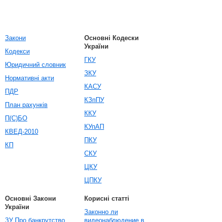
Закони
Основні Кодески
України
Кодекси
ГКУ
Юридичний словник
ЗКУ
Нормативні акти
КАСУ
ПДР
КЗпПУ
План рахунків
ККУ
П(С)БО
КУпАП
КВЕД-2010
ПКУ
КП
СКУ
ЦКУ
ЦПКУ
Основні Закони
Корисні статті
України
Законно ли
ЗУ Про банкрутство
видеонаблюдение в