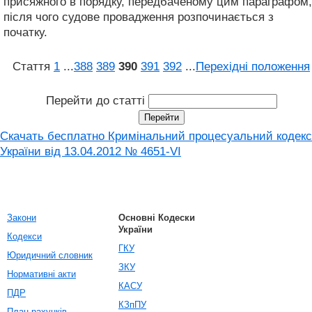
присяжного в порядку, передбаченому цим параграфом,
після чого судове провадження розпочинається з
початку.
Стаття
1
...
388
389
390
391
392
...
Перехідні положення
Перейти до статті
Скачать бесплатно Кримінальний процесуальний кодекс
України від 13.04.2012 № 4651-VI
Закони
Основні Кодески
України
Кодекси
ГКУ
Юридичний словник
ЗКУ
Нормативні акти
КАСУ
ПДР
КЗпПУ
План рахунків