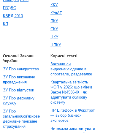
ККУ
П(С)БО
КУпАП
КВЕД-2010
ПКУ
КП
СКУ
ЦКУ
ЦПКУ
Основні Закони
Корисні статті
України
Законно ли
ЗУ Про банкрутство
видеонаблюдение в
спортзале, раздевалке
ЗУ Про виконавче
провадження
Квартальна звітність
ФОП у 2026: що змінив
ЗУ Про відпустки
Закон №4536-IX і як
адаптувати облікову
ЗУ Про державну
систему
службу
HP EliteBook в Фокстрот
ЗУ Про
— выбор бизнес-
загальнообов'язкове
экспертов
державне пенсійне
страхування
Чи можна запатентувати