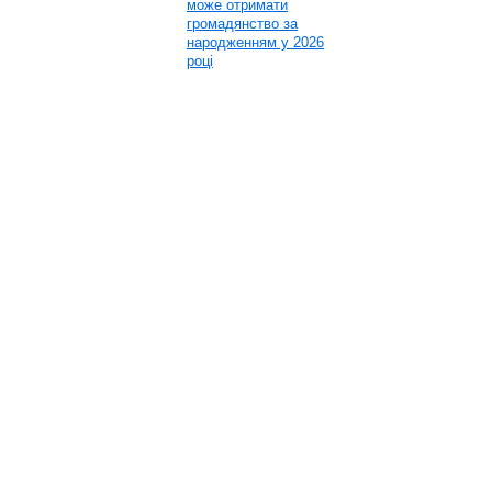
може отримати
громадянство за
народженням у 2026
році