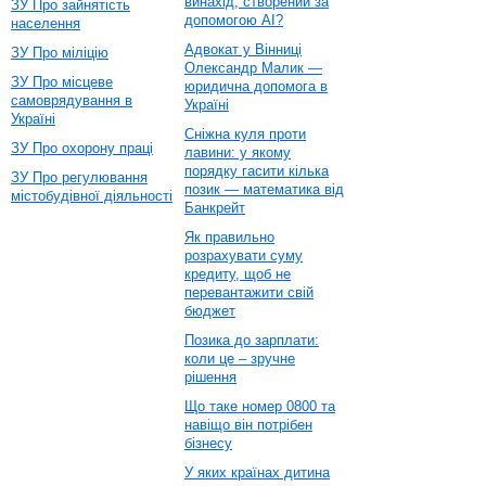
винахід, створений за
ЗУ Про зайнятість
допомогою AI?
населення
Адвокат у Вінниці
ЗУ Про міліцію
Олександр Малик —
ЗУ Про місцеве
юридична допомога в
самоврядування в
Україні
Україні
Сніжна куля проти
ЗУ Про охорону праці
лавини: у якому
порядку гасити кілька
ЗУ Про регулювання
позик — математика від
містобудівної діяльності
Банкрейт
Як правильно
розрахувати суму
кредиту, щоб не
перевантажити свій
бюджет
Позика до зарплати:
коли це – зручне
рішення
Що таке номер 0800 та
навіщо він потрібен
бізнесу
У яких країнах дитина