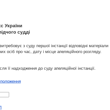
с України
лідчого судді
итребовує з суду першої інстанції відповідні матеріали
них осіб про час, дату і місце апеляційного розгляду.
ісля її надходження до суду апеляційної інстанції.
 положення
I