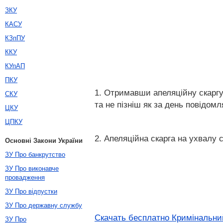
ЗКУ
КАСУ
КЗпПУ
ККУ
КУпАП
ПКУ
1. Отримавши апеляційну скаргу 
СКУ
та не пізніш як за день повідомл
ЦКУ
ЦПКУ
2. Апеляційна скарга на ухвалу с
Основні Закони України
ЗУ Про банкрутство
ЗУ Про виконавче
провадження
ЗУ Про відпустки
ЗУ Про державну службу
Скачать бесплатно Кримінальний
ЗУ Про