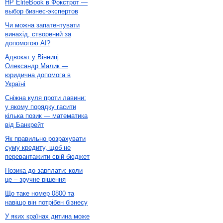
HP EliteBook в Фокстрот —
выбор бизнес-экспертов
Чи можна запатентувати
винахід, створений за
допомогою AI?
Адвокат у Вінниці
Олександр Малик —
юридична допомога в
Україні
Сніжна куля проти лавини:
у якому порядку гасити
кілька позик — математика
від Банкрейт
Як правильно розрахувати
суму кредиту, щоб не
перевантажити свій бюджет
Позика до зарплати: коли
це – зручне рішення
Що таке номер 0800 та
навіщо він потрібен бізнесу
У яких країнах дитина може