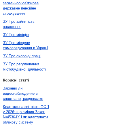
загальнообов'язкове
державне пенсійне
страхування
ЗУ Про зайнятість
населення
ЗУ Про міліцію
ЗУ Про місцеве
самоврядування в Україні
ЗУ Про охорону праці
ЗУ Про регулювання
містобудівної діяльності
Корисні статті
Законно ли
видеонаблюдение в
спортзале, раздевалке
Квартальна звітність ФОП
у 2026: що змінив Закон
№4536-IX і як адаптувати
облікову систему