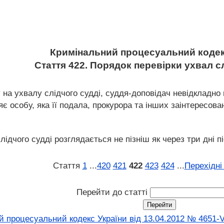
Кримінальний процесуальний кодек
Стаття 422. Порядок перевірки ухвал с
на ухвалу слідчого судді, суддя-доповідач невідкладно в
яє особу, яка її подала, прокурора та інших заінтересова
лідчого судді розглядається не пізніш як через три дні п
Стаття
1
...
420
421
422
423
424
...
Перехідні
Перейти до статті
 процесуальний кодекс України від 13.04.2012 № 4651-V