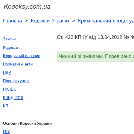
Головна
>
Кодекси України
>
Кримінальний процесуа
Ст. 422 КПКУ від 13.04.2012 № 4
Закони
Кодекси
Чинний зі змінами. Перевірено 
Юридичний словник
Нормативні акти
ПДР
План рахунків
П(С)БО
КВЕД-2010
КП
Основні Кодески України
ГКУ