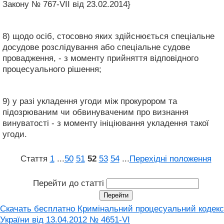
Закону № 767-VII від 23.02.2014}
8) щодо осіб, стосовно яких здійснюється спеціальне
досудове розслідування або спеціальне судове
провадження, - з моменту прийняття відповідного
процесуального рішення;
9) у разі укладення угоди між прокурором та
підозрюваним чи обвинуваченим про визнання
винуватості - з моменту ініціювання укладення такої
угоди.
Стаття
1
...
50
51
52
53
54
...
Перехідні положення
Перейти до статті
Скачать бесплатно Кримінальний процесуальний кодекс
України від 13.04.2012 № 4651-VI