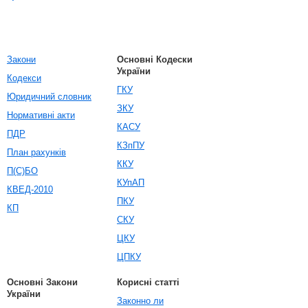
Закони
Основні Кодески
України
Кодекси
ГКУ
Юридичний словник
ЗКУ
Нормативні акти
КАСУ
ПДР
КЗпПУ
План рахунків
ККУ
П(С)БО
КУпАП
КВЕД-2010
ПКУ
КП
СКУ
ЦКУ
ЦПКУ
Основні Закони
Корисні статті
України
Законно ли