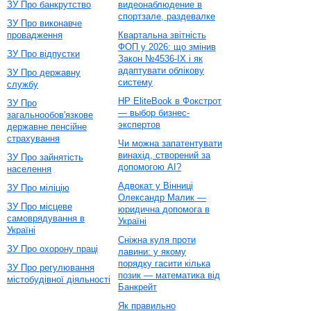
ЗУ Про банкрутство
видеонаблюдение в
спортзале, раздевалке
ЗУ Про виконавче
провадження
Квартальна звітність
ФОП у 2026: що змінив
ЗУ Про відпустки
Закон №4536-IX і як
адаптувати облікову
ЗУ Про державну
систему
службу
HP EliteBook в Фокстрот
ЗУ Про
— выбор бизнес-
загальнообов'язкове
экспертов
державне пенсійне
страхування
Чи можна запатентувати
винахід, створений за
ЗУ Про зайнятість
допомогою AI?
населення
Адвокат у Вінниці
ЗУ Про міліцію
Олександр Малик —
ЗУ Про місцеве
юридична допомога в
самоврядування в
Україні
Україні
Сніжна куля проти
ЗУ Про охорону праці
лавини: у якому
порядку гасити кілька
ЗУ Про регулювання
позик — математика від
містобудівної діяльності
Банкрейт
Як правильно