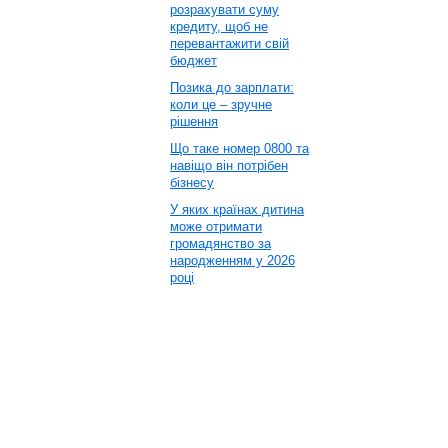
розрахувати суму
кредиту, щоб не
перевантажити свій
бюджет
Позика до зарплати:
коли це – зручне
рішення
Що таке номер 0800 та
навіщо він потрібен
бізнесу
У яких країнах дитина
може отримати
громадянство за
народженням у 2026
році