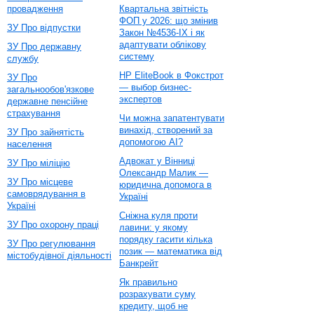
провадження
Квартальна звітність
ФОП у 2026: що змінив
ЗУ Про відпустки
Закон №4536-IX і як
адаптувати облікову
ЗУ Про державну
систему
службу
HP EliteBook в Фокстрот
ЗУ Про
— выбор бизнес-
загальнообов'язкове
экспертов
державне пенсійне
страхування
Чи можна запатентувати
винахід, створений за
ЗУ Про зайнятість
допомогою AI?
населення
Адвокат у Вінниці
ЗУ Про міліцію
Олександр Малик —
ЗУ Про місцеве
юридична допомога в
самоврядування в
Україні
Україні
Сніжна куля проти
ЗУ Про охорону праці
лавини: у якому
порядку гасити кілька
ЗУ Про регулювання
позик — математика від
містобудівної діяльності
Банкрейт
Як правильно
розрахувати суму
кредиту, щоб не