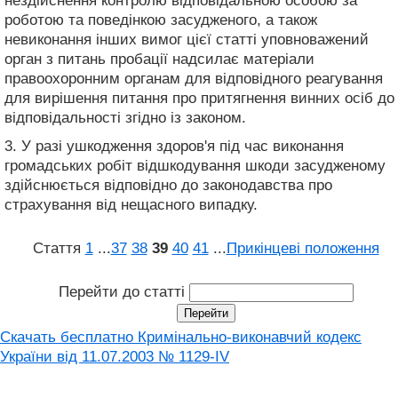
нездійснення контролю відповідальною особою за
роботою та поведінкою засудженого, а також
невиконання інших вимог цієї статті уповноважений
орган з питань пробації надсилає матеріали
правоохоронним органам для відповідного реагування
для вирішення питання про притягнення винних осіб до
відповідальності згідно із законом.
3. У разі ушкодження здоров'я під час виконання
громадських робіт відшкодування шкоди засудженому
здійснюється відповідно до законодавства про
страхування від нещасного випадку.
Стаття
1
...
37
38
39
40
41
...
Прикінцеві положення
Перейти до статті
Скачать бесплатно Кримінально-виконавчий кодекс
України від 11.07.2003 № 1129-IV