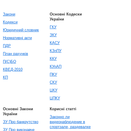
Закони
Основні Кодески
України
Кодекси
ГКУ
Юридичний словник
ЗКУ
Нормативні акти
КАСУ
ПДР
КЗпПУ
План рахунків
ККУ
П(С)БО
КУпАП
КВЕД-2010
ПКУ
КП
СКУ
ЦКУ
ЦПКУ
Основні Закони
Корисні статті
України
Законно ли
ЗУ Про банкрутство
видеонаблюдение в
спортзале, раздевалке
ЗУ Про виконавче