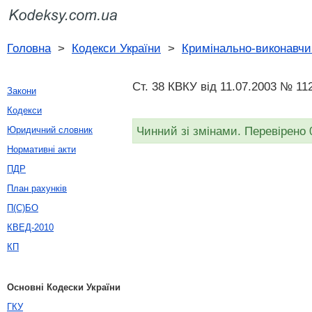
Головна
>
Кодекси України
>
Кримінально-виконавчи
Ст. 38 КВКУ від 11.07.2003 № 11
Закони
Кодекси
Чинний зі змінами. Перевірено 
Юридичний словник
Нормативні акти
ПДР
План рахунків
П(С)БО
КВЕД-2010
КП
Основні Кодески України
ГКУ