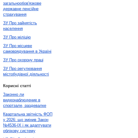
загальнообов'язкове
державне пенсійне
страхування
ЗУ Про зайнятість
населення
ЗУ Про міліцію
ЗУ Про місцеве
самоврядування в Україні
ЗУ Про охорону праці
ЗУ Про регулювання
містобудівної діяльності
Корисні статті
Законно ли
видеонаблюдение в
спортзале, раздевалке
Квартальна звітність ФОП
у 2026: що змінив Закон
№4536-IX і як адаптувати
облікову систему