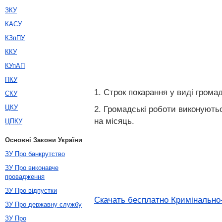
ЗКУ
КАСУ
КЗпПУ
ККУ
КУпАП
ПКУ
1. Строк покарання у виді гром
СКУ
ЦКУ
2. Громадські роботи виконуютьс
на місяць.
ЦПКУ
Основні Закони України
ЗУ Про банкрутство
ЗУ Про виконавче
провадження
ЗУ Про відпустки
Скачать бесплатно Кримінально-
ЗУ Про державну службу
ЗУ Про