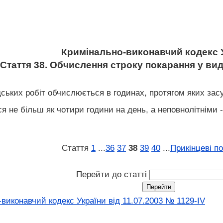
Кримінально-виконавчий кодекс 
Стаття 38. Обчислення строку покарання у вид
адських робіт обчислюється в годинах, протягом яких з
я не більш як чотири години на день, а неповнолітніми 
Стаття
1
...
36
37
38
39
40
...
Прикінцеві п
Перейти до статті
виконавчий кодекс України від 11.07.2003 № 1129-IV