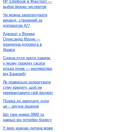
HP EliteBook в Фокстрот —
выбор бизнес-экспертов
Чи можна запатентувати
винахід, створений за
допомогою AI?
Адвокат у Вінниці
Олександр Малик —
юридична допомога в
Україні
Сніжна куля проти лавини:
у якому порядку гасити
кілька позик — математика
від Банкрейт
Як правильно розрахувати
суму кредиту, щоб не
перевантажити свій бюджет
Позика до зарплати: коли
це – зручне рішення
Що таке номер 0800 та
навіщо він потрібен бізнесу
У яких країнах дитина може