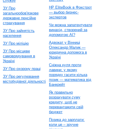
службу
HP EliteBook в Фокстрот
ЗУ Про
— выбор бизнес-
загальнообов'язкове
экспертов
державне пенсійне
страхування
Чи можна запатентувати
винахід, створений за
ЗУ Про зайнятість
допомогою AI?
населення
Адвокат у Вінниці
ЗУ Про міліцію
Олександр Малик —
ЗУ Про місцеве
юридична допомога в
самоврядування в
Україні
Україні
Сніжна куля проти
ЗУ Про охорону праці
лавини: у якому
порядку гасити кілька
ЗУ Про регулювання
позик — математика від
містобудівної діяльності
Банкрейт
Як правильно
розрахувати суму
кредиту, щоб не
перевантажити свій
бюджет
Позика до зарплати:
коли це – зручне