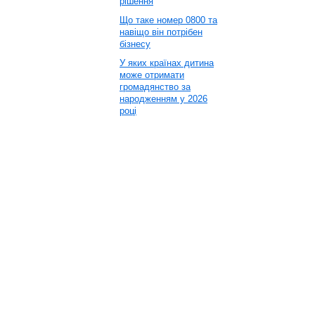
рішення
Що таке номер 0800 та
навіщо він потрібен
бізнесу
У яких країнах дитина
може отримати
громадянство за
народженням у 2026
році