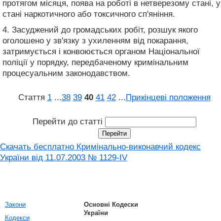
протягом місяця, поява на роботі в нетверезому стані, у
стані наркотичного або токсичного сп'яніння.
4. Засуджений до громадських робіт, розшук якого
оголошено у зв'язку з ухиленням від покарання,
затримується і конвоюється органом Національної
поліції у порядку, передбаченому кримінальним
процесуальним законодавством.
Стаття
1
...
38
39
40
41
42
...
Прикінцеві положення
Перейти до статті
Скачать бесплатно Кримінально-виконавчий кодекс
України від 11.07.2003 № 1129-IV
Закони
Основні Кодески
України
Кодекси