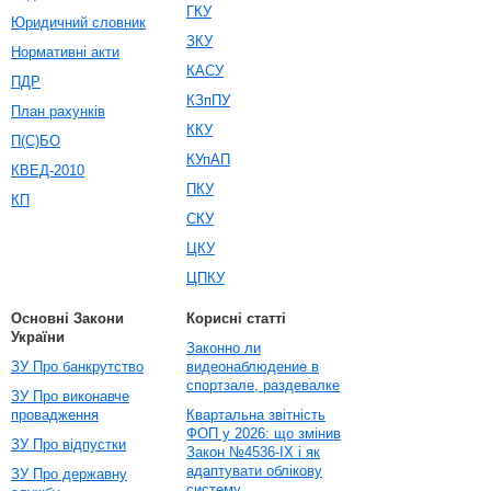
ГКУ
Юридичний словник
ЗКУ
Нормативні акти
КАСУ
ПДР
КЗпПУ
План рахунків
ККУ
П(С)БО
КУпАП
КВЕД-2010
ПКУ
КП
СКУ
ЦКУ
ЦПКУ
Основні Закони
Корисні статті
України
Законно ли
ЗУ Про банкрутство
видеонаблюдение в
спортзале, раздевалке
ЗУ Про виконавче
провадження
Квартальна звітність
ФОП у 2026: що змінив
ЗУ Про відпустки
Закон №4536-IX і як
адаптувати облікову
ЗУ Про державну
систему