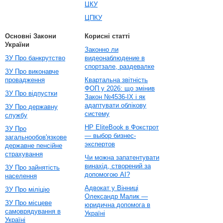
ЦКУ
ЦПКУ
Основні Закони
Корисні статті
України
Законно ли
ЗУ Про банкрутство
видеонаблюдение в
спортзале, раздевалке
ЗУ Про виконавче
провадження
Квартальна звітність
ФОП у 2026: що змінив
ЗУ Про відпустки
Закон №4536-IX і як
адаптувати облікову
ЗУ Про державну
систему
службу
HP EliteBook в Фокстрот
ЗУ Про
— выбор бизнес-
загальнообов'язкове
экспертов
державне пенсійне
страхування
Чи можна запатентувати
винахід, створений за
ЗУ Про зайнятість
допомогою AI?
населення
Адвокат у Вінниці
ЗУ Про міліцію
Олександр Малик —
ЗУ Про місцеве
юридична допомога в
самоврядування в
Україні
Україні