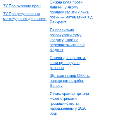
Сніжна куля проти
ЗУ Про охорону праці
лавини: у якому
порядку гасити кілька
ЗУ Про регулювання
позик — математика від
містобудівної діяльності
Банкрейт
Як правильно
розрахувати суму
кредиту, щоб не
перевантажити свій
бюджет
Позика до зарплати:
коли це – зручне
рішення
Що таке номер 0800 та
навіщо він потрібен
бізнесу
У яких країнах дитина
може отримати
громадянство за
народженням у 2026
році