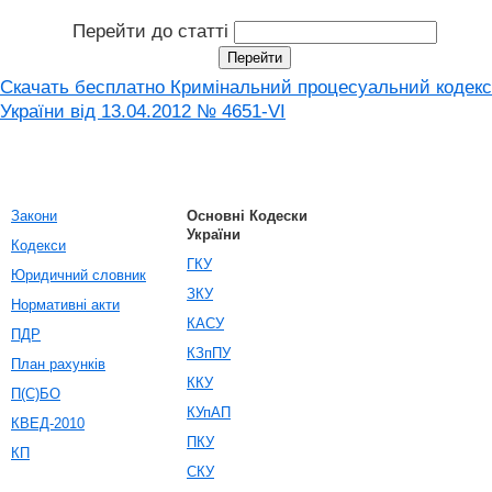
Перейти до статті
Скачать бесплатно Кримінальний процесуальний кодекс
України від 13.04.2012 № 4651-VI
Закони
Основні Кодески
України
Кодекси
ГКУ
Юридичний словник
ЗКУ
Нормативні акти
КАСУ
ПДР
КЗпПУ
План рахунків
ККУ
П(С)БО
КУпАП
КВЕД-2010
ПКУ
КП
СКУ