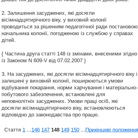
2. Залишення засуджених, які досягли
вісімнадцятирічного віку, у виховній колонії
проводиться за рішенням педагогічної ради постановою
начальника колонії, погодженою із службою у справах
дітей.
{ Частина друга статті 148 із змінами, внесеними згідно
із Законом N 609-V від 07.02.2007 }
3. На засуджених, які досягли вісімнадцятирічного віку і
залишені у виховній колонії, поширюються умови
відбування покарання, норми харчування і матеріально-
побутового забезпечення, встановлені для
неповнолітніх засуджених. Умови праці осіб, які
досягли вісімнадцятирічного віку, встановлюються
відповідно до законодавства про працю.
Стаття
1
...
146
147
148
149
150
...
Прикінцеві положенн