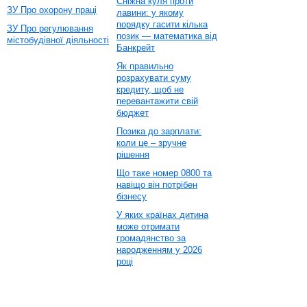
Сніжна куля проти
ЗУ Про охорону праці
лавини: у якому
порядку гасити кілька
ЗУ Про регулювання
позик — математика від
містобудівної діяльності
Банкрейт
Як правильно
розрахувати суму
кредиту, щоб не
перевантажити свій
бюджет
Позика до зарплати:
коли це – зручне
рішення
Що таке номер 0800 та
навіщо він потрібен
бізнесу
У яких країнах дитина
може отримати
громадянство за
народженням у 2026
році