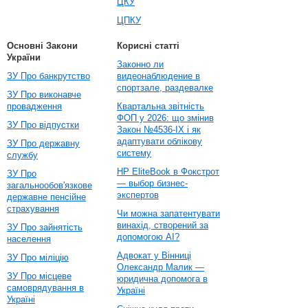
ЦКУ
ЦПКУ
Основні Закони
Корисні статті
України
Законно ли
ЗУ Про банкрутство
видеонаблюдение в
спортзале, раздевалке
ЗУ Про виконавче
провадження
Квартальна звітність
ФОП у 2026: що змінив
ЗУ Про відпустки
Закон №4536-IX і як
адаптувати облікову
ЗУ Про державну
систему
службу
HP EliteBook в Фокстрот
ЗУ Про
— выбор бизнес-
загальнообов'язкове
экспертов
державне пенсійне
страхування
Чи можна запатентувати
винахід, створений за
ЗУ Про зайнятість
допомогою AI?
населення
Адвокат у Вінниці
ЗУ Про міліцію
Олександр Малик —
ЗУ Про місцеве
юридична допомога в
самоврядування в
Україні
Україні