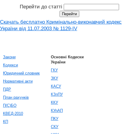
Перейти до статті
Скачать бесплатно Кримінально-виконавчий кодекс
України від 11.07.2003 № 1129-IV
Закони
Основні Кодески
України
Кодекси
ГКУ
Юридичний словник
ЗКУ
Нормативні акти
КАСУ
ПДР
КЗпПУ
План рахунків
ККУ
П(С)БО
КУпАП
КВЕД-2010
ПКУ
КП
СКУ