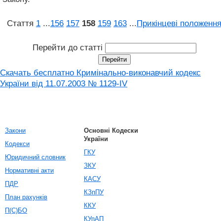
Стаття
1
...
156
157
158
159
163
...
Прикінцеві положенн
Перейти до статті
Скачать бесплатно Кримінально-виконавчий кодекс
України від 11.07.2003 № 1129-IV
Закони
Основні Кодески
України
Кодекси
ГКУ
Юридичний словник
ЗКУ
Нормативні акти
КАСУ
ПДР
КЗпПУ
План рахунків
ККУ
П(С)БО
КУпАП