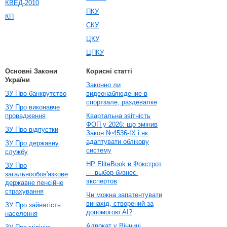
КВЕД-2010
ПКУ
КП
СКУ
ЦКУ
ЦПКУ
Основні Закони
Корисні статті
України
Законно ли
ЗУ Про банкрутство
видеонаблюдение в
спортзале, раздевалке
ЗУ Про виконавче
провадження
Квартальна звітність
ФОП у 2026: що змінив
ЗУ Про відпустки
Закон №4536-IX і як
адаптувати облікову
ЗУ Про державну
систему
службу
HP EliteBook в Фокстрот
ЗУ Про
— выбор бизнес-
загальнообов'язкове
экспертов
державне пенсійне
страхування
Чи можна запатентувати
винахід, створений за
ЗУ Про зайнятість
допомогою AI?
населення
Адвокат у Вінниці