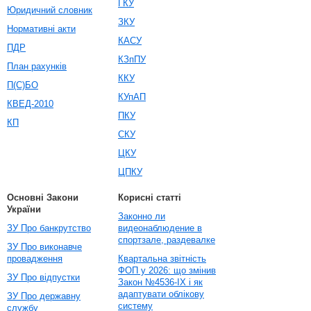
ГКУ
Юридичний словник
ЗКУ
Нормативні акти
КАСУ
ПДР
КЗпПУ
План рахунків
ККУ
П(С)БО
КУпАП
КВЕД-2010
ПКУ
КП
СКУ
ЦКУ
ЦПКУ
Основні Закони
Корисні статті
України
Законно ли
ЗУ Про банкрутство
видеонаблюдение в
спортзале, раздевалке
ЗУ Про виконавче
провадження
Квартальна звітність
ФОП у 2026: що змінив
ЗУ Про відпустки
Закон №4536-IX і як
адаптувати облікову
ЗУ Про державну
систему
службу