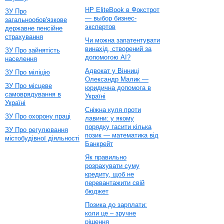
HP EliteBook в Фокстрот
ЗУ Про
— выбор бизнес-
загальнообов'язкове
экспертов
державне пенсійне
страхування
Чи можна запатентувати
винахід, створений за
ЗУ Про зайнятість
допомогою AI?
населення
Адвокат у Вінниці
ЗУ Про міліцію
Олександр Малик —
ЗУ Про місцеве
юридична допомога в
самоврядування в
Україні
Україні
Сніжна куля проти
ЗУ Про охорону праці
лавини: у якому
порядку гасити кілька
ЗУ Про регулювання
позик — математика від
містобудівної діяльності
Банкрейт
Як правильно
розрахувати суму
кредиту, щоб не
перевантажити свій
бюджет
Позика до зарплати:
коли це – зручне
рішення