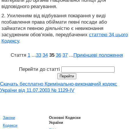
матеріали до органів Національної поліції для
відповідного реагування.
2. Ухиленням від відбування покарання у виді
позбавлення права обіймати певні посади або
займатися певною діяльністю є невиконання
засудженим обов’язків, передбачених
статтею 34 цього
Кодексу
.
Стаття
1
...
33
34
35
36
37
...
Прикінцеві положення
Перейти до статті
Скачать бесплатно Кримінально-виконавчий кодекс
України від 11.07.2003 № 1129-IV
Закони
Основні Кодески
України
Кодекси