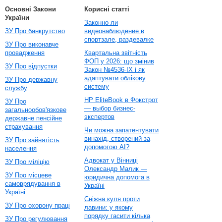
Основні Закони
Корисні статті
України
Законно ли
ЗУ Про банкрутство
видеонаблюдение в
спортзале, раздевалке
ЗУ Про виконавче
провадження
Квартальна звітність
ФОП у 2026: що змінив
ЗУ Про відпустки
Закон №4536-IX і як
адаптувати облікову
ЗУ Про державну
систему
службу
HP EliteBook в Фокстрот
ЗУ Про
— выбор бизнес-
загальнообов'язкове
экспертов
державне пенсійне
страхування
Чи можна запатентувати
винахід, створений за
ЗУ Про зайнятість
допомогою AI?
населення
Адвокат у Вінниці
ЗУ Про міліцію
Олександр Малик —
ЗУ Про місцеве
юридична допомога в
самоврядування в
Україні
Україні
Сніжна куля проти
ЗУ Про охорону праці
лавини: у якому
порядку гасити кілька
ЗУ Про регулювання