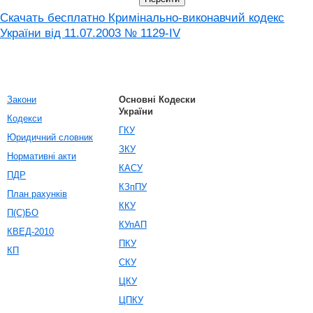
Скачать бесплатно Кримінально-виконавчий кодекс
України від 11.07.2003 № 1129-IV
Закони
Основні Кодески
України
Кодекси
ГКУ
Юридичний словник
ЗКУ
Нормативні акти
КАСУ
ПДР
КЗпПУ
План рахунків
ККУ
П(С)БО
КУпАП
КВЕД-2010
ПКУ
КП
СКУ
ЦКУ
ЦПКУ