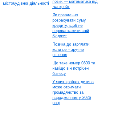
позик — математика від
містобудівної діяльності
Банкрейт
Як правильно
розрахувати суму
кредиту, щоб не
перевантажити свій
бюджет
Позика до зарплати:
коли це – зручне
рішення
Що таке номер 0800 та
навіщо він потрібен
бізнесу
У яких країнах дитина
може отримати
громадянство за
народженням у 2026
році