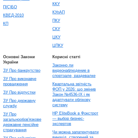
ККУ
П(С)БО
КУпАП
КВЕД-2010
ПКУ
КП
СКУ
ЦКУ
ЦПКУ
Основні Закони
Корисні статті
України
Законно ли
ЗУ Про банкрутство
видеонаблюдение в
спортзале, раздевалке
ЗУ Про виконавче
провадження
Квартальна звітність
ФОП у 2026: що змінив
ЗУ Про відпустки
Закон №4536-IX і як
адаптувати облікову
ЗУ Про державну
систему
службу
HP EliteBook в Фокстрот
ЗУ Про
— выбор бизнес-
загальнообов'язкове
экспертов
державне пенсійне
страхування
Чи можна запатентувати
винахід, створений за