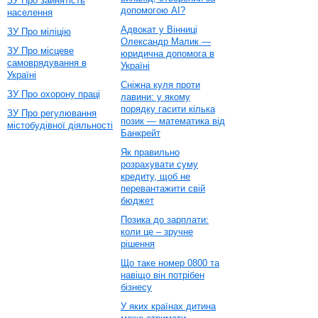
ЗУ Про зайнятість
допомогою AI?
населення
Адвокат у Вінниці
ЗУ Про міліцію
Олександр Малик —
ЗУ Про місцеве
юридична допомога в
самоврядування в
Україні
Україні
Сніжна куля проти
ЗУ Про охорону праці
лавини: у якому
порядку гасити кілька
ЗУ Про регулювання
позик — математика від
містобудівної діяльності
Банкрейт
Як правильно
розрахувати суму
кредиту, щоб не
перевантажити свій
бюджет
Позика до зарплати:
коли це – зручне
рішення
Що таке номер 0800 та
навіщо він потрібен
бізнесу
У яких країнах дитина