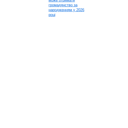
може отримати
громадянство за
народженням у 2026
році