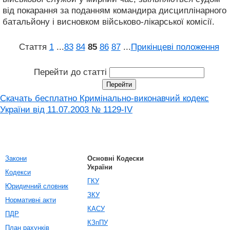
від покарання за поданням командира дисциплінарного
батальйону і висновком військово-лікарської комісії.
Стаття
1
...
83
84
85
86
87
...
Прикінцеві положення
Перейти до статті
Скачать бесплатно Кримінально-виконавчий кодекс
України від 11.07.2003 № 1129-IV
Закони
Основні Кодески
України
Кодекси
ГКУ
Юридичний словник
ЗКУ
Нормативні акти
КАСУ
ПДР
КЗпПУ
План рахунків