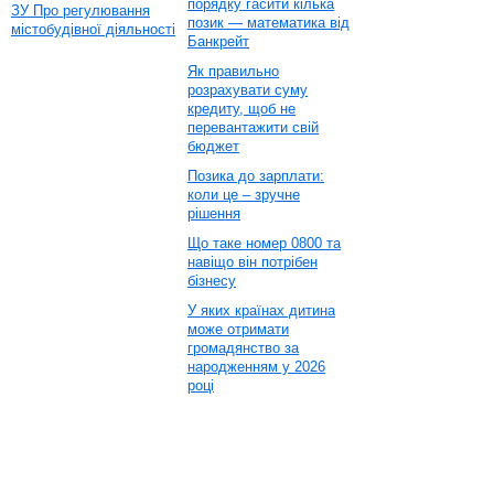
порядку гасити кілька
ЗУ Про регулювання
позик — математика від
містобудівної діяльності
Банкрейт
Як правильно
розрахувати суму
кредиту, щоб не
перевантажити свій
бюджет
Позика до зарплати:
коли це – зручне
рішення
Що таке номер 0800 та
навіщо він потрібен
бізнесу
У яких країнах дитина
може отримати
громадянство за
народженням у 2026
році