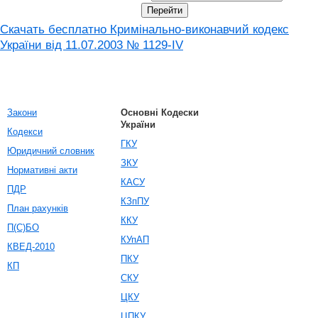
Скачать бесплатно Кримінально-виконавчий кодекс
України від 11.07.2003 № 1129-IV
Закони
Основні Кодески
України
Кодекси
ГКУ
Юридичний словник
ЗКУ
Нормативні акти
КАСУ
ПДР
КЗпПУ
План рахунків
ККУ
П(С)БО
КУпАП
КВЕД-2010
ПКУ
КП
СКУ
ЦКУ
ЦПКУ