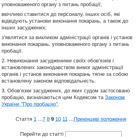
уповноваженого органу з питань пробації;
ввічливо ставитися до персоналу, інших осіб, які
відвідують установи виконання покарань, а також до
інших засуджених;
з'являтися за викликом адміністрації органів і установ
виконання покарань, уповноваженого органу з питань
пробації.
2. Невиконання засудженими своїх обов'язків і
встановлених законодавством вимог адміністрації
органів і установ виконання покарань тягне за собою
встановлену законом відповідальність.
3. Обов’язки засуджених, до яких судом застосовано
пробацію, визначаються цим Кодексом та
Законом
України "Про пробацію"
.
Стаття
1
...
7
8
9
10
11
...
Прикінцеві положення
Перейти до статті