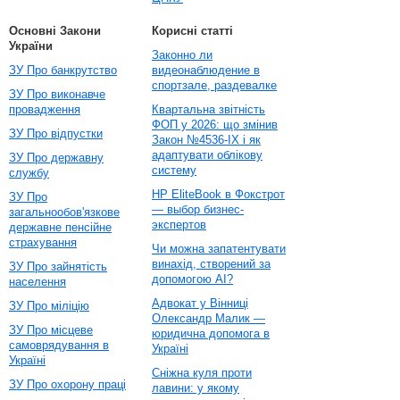
Основні Закони
Корисні статті
України
Законно ли
ЗУ Про банкрутство
видеонаблюдение в
спортзале, раздевалке
ЗУ Про виконавче
провадження
Квартальна звітність
ФОП у 2026: що змінив
ЗУ Про відпустки
Закон №4536-IX і як
адаптувати облікову
ЗУ Про державну
систему
службу
HP EliteBook в Фокстрот
ЗУ Про
— выбор бизнес-
загальнообов'язкове
экспертов
державне пенсійне
страхування
Чи можна запатентувати
винахід, створений за
ЗУ Про зайнятість
допомогою AI?
населення
Адвокат у Вінниці
ЗУ Про міліцію
Олександр Малик —
ЗУ Про місцеве
юридична допомога в
самоврядування в
Україні
Україні
Сніжна куля проти
ЗУ Про охорону праці
лавини: у якому