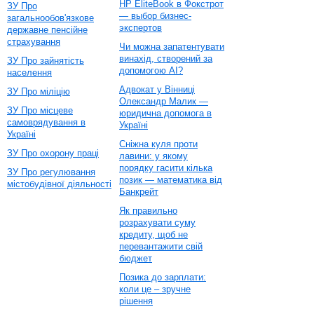
HP EliteBook в Фокстрот
ЗУ Про
— выбор бизнес-
загальнообов'язкове
экспертов
державне пенсійне
страхування
Чи можна запатентувати
винахід, створений за
ЗУ Про зайнятість
допомогою AI?
населення
Адвокат у Вінниці
ЗУ Про міліцію
Олександр Малик —
ЗУ Про місцеве
юридична допомога в
самоврядування в
Україні
Україні
Сніжна куля проти
ЗУ Про охорону праці
лавини: у якому
порядку гасити кілька
ЗУ Про регулювання
позик — математика від
містобудівної діяльності
Банкрейт
Як правильно
розрахувати суму
кредиту, щоб не
перевантажити свій
бюджет
Позика до зарплати:
коли це – зручне
рішення