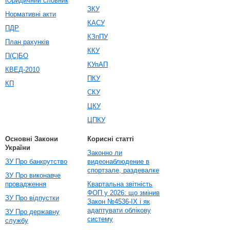
Юридичний словник
ЗКУ
Нормативні акти
КАСУ
ПДР
КЗпПУ
План рахунків
ККУ
П(С)БО
КУпАП
КВЕД-2010
ПКУ
КП
СКУ
ЦКУ
ЦПКУ
Основні Закони
Корисні статті
України
Законно ли
ЗУ Про банкрутство
видеонаблюдение в
спортзале, раздевалке
ЗУ Про виконавче
провадження
Квартальна звітність
ФОП у 2026: що змінив
ЗУ Про відпустки
Закон №4536-IX і як
адаптувати облікову
ЗУ Про державну
систему
службу