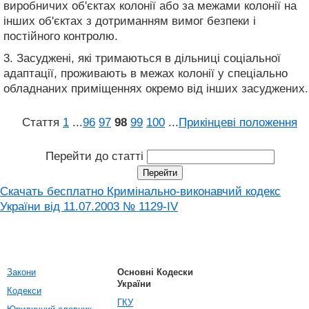
виробничих об'єктах колонії або за межами колонії на
інших об'єктах з дотриманням вимог безпеки і
постійного контролю.
3. Засуджені, які тримаються в дільниці соціальної
адаптації, проживають в межах колонії у спеціально
обладнаних приміщеннях окремо від інших засуджених.
Стаття
1
...
96
97
98
99
100
...
Прикінцеві положення
Перейти до статті
Скачать бесплатно Кримінально-виконавчий кодекс
України від 11.07.2003 № 1129-IV
Закони
Основні Кодески
України
Кодекси
ГКУ