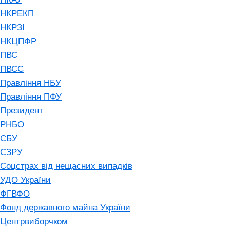
НКРЕКП
НКРЗІ
НКЦПФР
ПВС
ПВСС
Правління НБУ
Правління ПФУ
Президент
РНБО
СБУ
СЗРУ
Соцстрах від нещасних випадків
УДО України
ФГВФО
Фонд державного майна України
Центрвиборчком