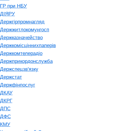
ГР при НБУ
ДІЯРУ
Держгірпромнагляд
Держжитлокомунгосп
Держказначейство
Держкомісціннихпаперів
Держкомтелерадіо
Держприкордонслужба
Держспецзв'язку
Держстат
Держфінпослуг
ДКАУ
ДКРГ
ДПС
ДФС
КМУ