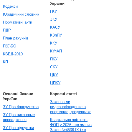
України
Кодекси
ГКУ
Юридичний словник
ЗКУ
Нормативні акти
КАСУ
ПДР
КЗпПУ
План рахунків
ККУ
П(С)БО
КУпАП
КВЕД-2010
ПКУ
КП
СКУ
ЦКУ
ЦПКУ
Основні Закони
Корисні статті
України
Законно ли
ЗУ Про банкрутство
видеонаблюдение в
спортзале, раздевалке
ЗУ Про виконавче
провадження
Квартальна звітність
ФОП у 2026: що змінив
ЗУ Про відпустки
Закон №4536-IX і як