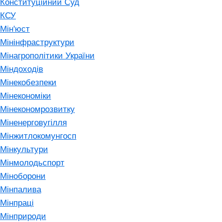
Конституційний Суд
КСУ
Мін'юст
Мінінфраструктури
Мінагрополітики України
Міндоходів
Мінекобезпеки
Мінекономіки
Мінекономрозвитку
Міненерговугілля
Мінжитлокомунгосп
Мінкультури
Мінмолодьспорт
Міноборони
Мінпалива
Мінпраці
Мінприроди