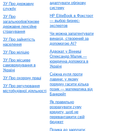
адаптувати облікову
ЗУ Про державну
систему
службу
HP EliteBook в Фокстрот
ЗУ Про
— выбор бизнес-
загальнообов'язкове
экспертов
державне пенсійне
страхування
Чи можна запатентувати
винахід, створений за
ЗУ Про зайнятість
допомогою AI?
населення
Адвокат у Вінниці
ЗУ Про міліцію
Олександр Малик —
ЗУ Про місцеве
юридична допомога в
самоврядування в
Україні
Україні
Сніжна куля проти
ЗУ Про охорону праці
лавини: у якому
порядку гасити кілька
ЗУ Про регулювання
позик — математика від
містобудівної діяльності
Банкрейт
Як правильно
розрахувати суму
кредиту, щоб не
перевантажити свій
бюджет
Позика до зарплати: