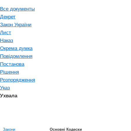
Все документы
Декрет
Закон України
Лист
Наказ
Окрема думка
Повідомлення
Постанова
Рішення
Розпорядження
Указ
Ухвала
Закони
Основні Кодески