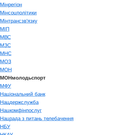
Мінрегіон
Мінсоцполітики
Мінтрансзв'язку
МІП
МВС
МЗС
МНС
МОЗ
МОН
МОНмолодьспорт
МФУ
Національний банк
Нацдержслужба
Нацкомфінпослуг
Нацрада з питань телебачення
НБУ
НКАУ