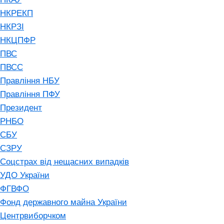
НКРЕКП
НКРЗІ
НКЦПФР
ПВС
ПВСС
Правління НБУ
Правління ПФУ
Президент
РНБО
СБУ
СЗРУ
Соцстрах від нещасних випадків
УДО України
ФГВФО
Фонд державного майна України
Центрвиборчком