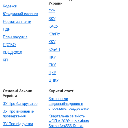
України
Кодекси
ГКУ
Юридичний словник
ЗКУ
Нормативні акти
КАСУ
ПДР
КЗпПУ
План рахунків
ККУ
П(С)БО
КУпАП
КВЕД-2010
ПКУ
КП
СКУ
ЦКУ
ЦПКУ
Основні Закони
Корисні статті
України
Законно ли
ЗУ Про банкрутство
видеонаблюдение в
спортзале, раздевалке
ЗУ Про виконавче
провадження
Квартальна звітність
ФОП у 2026: що змінив
ЗУ Про відпустки
Закон №4536-IX і як