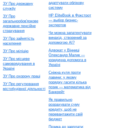
адаптувати облікову
ЗУ Про державну
систему
службу
HP EliteBook в Фокстрот
ЗУ Про
— выбор бизнес-
загальнообов'язкове
экспертов
державне пенсійне
страхування
Чи можна запатентувати
винахід, створений за
ЗУ Про зайнятість
допомогою AI?
населення
Адвокат у Вінниці
ЗУ Про міліцію
Олександр Малик —
ЗУ Про місцеве
юридична допомога в
самоврядування в
Україні
Україні
Сніжна куля проти
ЗУ Про охорону праці
лавини: у якому
порядку гасити кілька
ЗУ Про регулювання
позик — математика від
містобудівної діяльності
Банкрейт
Як правильно
розрахувати суму
кредиту, щоб не
перевантажити свій
бюджет
Позика до зарплати: