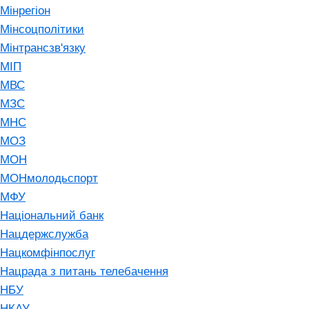
Мінрегіон
Мінсоцполітики
Мінтрансзв'язку
МІП
МВС
МЗС
МНС
МОЗ
МОН
МОНмолодьспорт
МФУ
Національний банк
Нацдержслужба
Нацкомфінпослуг
Нацрада з питань телебачення
НБУ
НКАУ