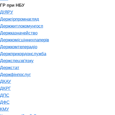
ГР при НБУ
ДІЯРУ
Держгірпромнагляд
Держжитлокомунгосп
Держказначейство
Держкомісціннихпаперів
Держкомтелерадіо
Держприкордонслужба
Держспецзв'язку
Держстат
Держфінпослуг
ДКАУ
ДКРГ
ДПС
ДФС
КМУ