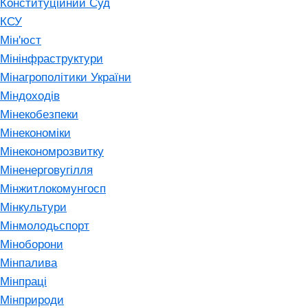
Конституційний Суд
КСУ
Мін'юст
Мінінфраструктури
Мінагрополітики України
Міндоходів
Мінекобезпеки
Мінекономіки
Мінекономрозвитку
Міненерговугілля
Мінжитлокомунгосп
Мінкультури
Мінмолодьспорт
Міноборони
Мінпалива
Мінпраці
Мінприроди