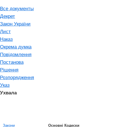
Все документы
Декрет
Закон України
Лист
Наказ
Окрема думка
Повідомлення
Постанова
Рішення
Розпорядження
Указ
Ухвала
Закони
Основні Кодески