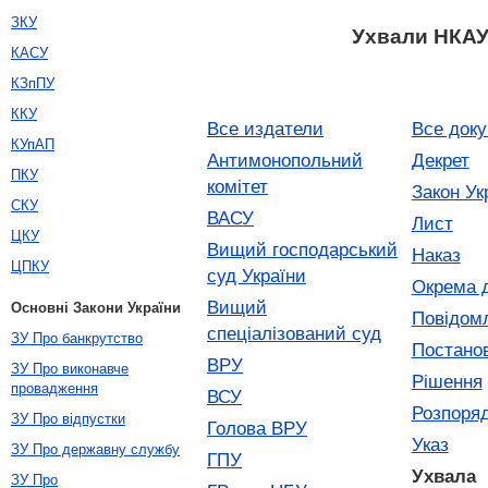
ЗКУ
Ухвали НКА
КАСУ
КЗпПУ
ККУ
Все издатели
Все док
КУпАП
Антимонопольний
Декрет
ПКУ
комітет
Закон Ук
СКУ
ВАСУ
Лист
ЦКУ
Вищий господарський
Наказ
ЦПКУ
суд України
Окрема 
Вищий
Основні Закони України
Повідом
спеціалізований суд
ЗУ Про банкрутство
Постано
ВРУ
ЗУ Про виконавче
Рішення
провадження
ВСУ
Розпоря
ЗУ Про відпустки
Голова ВРУ
Указ
ЗУ Про державну службу
ГПУ
Ухвала
ЗУ Про