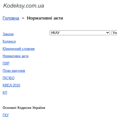
Головна
>
Нормативні акти
Закони
Кодекси
Юридичний словник
Нормативні акти
ПДР
План рахунків
П(С)БО
КВЕД-2010
КП
Основні Кодески України
ГКУ