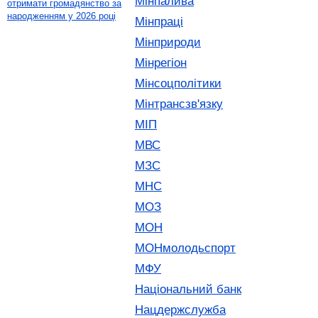
Мінпалива
отримати громадянство за
народженням у 2026 році
Мінпраці
Мінприроди
Мінрегіон
Мінсоцполітики
Мінтрансзв'язку
МІП
МВС
МЗС
МНС
МОЗ
МОН
МОНмолодьспорт
МФУ
Національний банк
Нацдержслужба