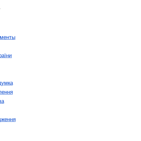
У
ументы
раїни
думка
лення
ва
дження