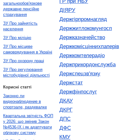
ГР при НБУ
загальнообов'язкове
державне пенсійне
ДІЯРУ
страхування
Держгірпромнагляд
ЗУ Про зайнятість
Держжитлокомунгосп
населення
Держказначейство
ЗУ Про міліцію
Держкомісціннихпаперів
ЗУ Про місцеве
самоврядування в Україні
Держкомтелерадіо
ЗУ Про охорону праці
Держприкордонслужба
ЗУ Про регулювання
Держспецзв'язку
містобудівної діяльності
Держстат
Корисні статті
Держфінпослуг
Законно ли
ДКАУ
видеонаблюдение в
спортзале, раздевалке
ДКРГ
Квартальна звітність ФОП
ДПС
у 2026: що змінив Закон
№4536-IX і як адаптувати
ДФС
облікову систему
КМУ