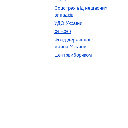
Соцстрах від нещасних
випадків
УДО України
ФГВФО
Фонд державного
майна України
Центрвиборчком