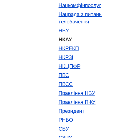
Нацкомфінпослуг
Нацрада з питань
телебачення
НБУ
НКАУ
НКРЕКП
НКРЗІ
НКЦПФР
ПВС
ПВСС
Правління НБУ
Правління ПФУ
Президент
РНБО
СБУ
СЗРУ