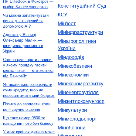
HP EliteBook в Фокстрот —
Конституційний Суд
выбор бизнес-экспертов
КСУ
Чи можна запатентувати
винахід, створений за
Мін'юст
допомогою AI?
Мінінфраструктури
Адвокат у Вінниці
Олександр Малик —
Мінагрополітики
юридична допомога в
України
Україні
Міндоходів
Сніжна куля проти лавини:
у якому порядку гасити
Мінекобезпеки
кілька позик — математика
Мінекономіки
від Банкрейт
Мінекономрозвитку
Як правильно розрахувати
суму кредиту, щоб не
Міненерговугілля
перевантажити свій бюджет
Мінжитлокомунгосп
Позика до зарплати: коли
Мінкультури
це – зручне рішення
Що таке номер 0800 та
Мінмолодьспорт
навіщо він потрібен бізнесу
Міноборони
У яких країнах дитина може