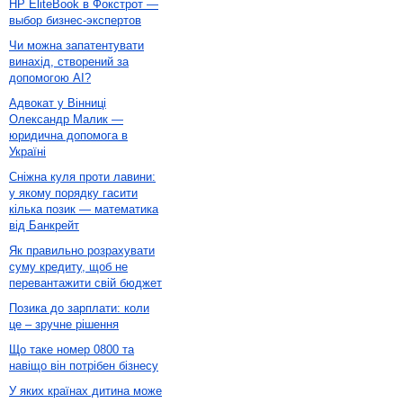
HP EliteBook в Фокстрот —
выбор бизнес-экспертов
Чи можна запатентувати
винахід, створений за
допомогою AI?
Адвокат у Вінниці
Олександр Малик —
юридична допомога в
Україні
Сніжна куля проти лавини:
у якому порядку гасити
кілька позик — математика
від Банкрейт
Як правильно розрахувати
суму кредиту, щоб не
перевантажити свій бюджет
Позика до зарплати: коли
це – зручне рішення
Що таке номер 0800 та
навіщо він потрібен бізнесу
У яких країнах дитина може