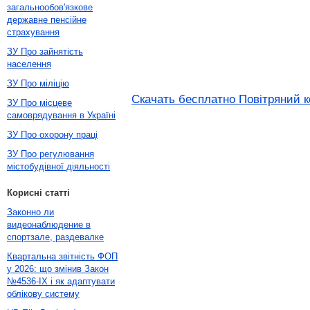
загальнообов'язкове
державне пенсійне
страхування
ЗУ Про зайнятість
населення
ЗУ Про міліцію
Скачать бесплатно Повітряний ко
ЗУ Про місцеве
самоврядування в Україні
ЗУ Про охорону праці
ЗУ Про регулювання
містобудівної діяльності
Корисні статті
Законно ли
видеонаблюдение в
спортзале, раздевалке
Квартальна звітність ФОП
у 2026: що змінив Закон
№4536-IX і як адаптувати
облікову систему