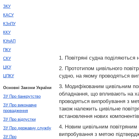
ЗКУ
КАСУ
КЗпПУ
ККУ
КУпАП
ПКУ
1. Повітряні судна поділяються н
СКУ
ЦКУ
2. Прототипом цивільного повітр
судно, на якому проводяться вип
ЦПКУ
3. Модифікованим цивільним пов
Основні Закони України
обладнання, що впливають на ха
ЗУ Про банкрутство
проводяться випробування з мет
ЗУ Про виконавче
також належить цивільне повітр
провадження
встановлення нових компонентів
ЗУ Про відпустки
4. Новим цивільним повітряним 
ЗУ Про державну службу
випробування з метою підтвердж
ЗУ Про