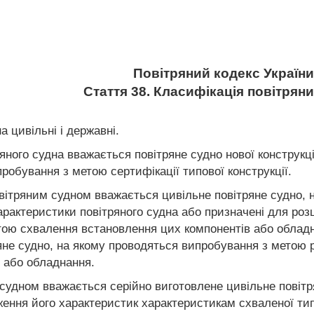
Повітряний кодекс України
Стаття 38. Класифікація повітрян
а цивільні і державні.
яного судна вважається повітряне судно нової конструкц
робування з метою сертифікації типової конструкції.
ітряним судном вважається цивільне повітряне судно, н
рактеристики повітряного судна або призначені для роз
ою схвалення встановлення цих компонентів або обладн
яне судно, на якому проводяться випробування з метою
 або обладнання.
судном вважається серійно виготовлене цивільне повітр
ення його характеристик характеристикам схваленої типо