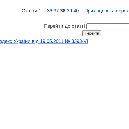
Стаття
1
...
36
37
38
39
40
...
Прикінцеві та пере
Перейти до статті
декс України від 19.05.2011 № 3393-VI