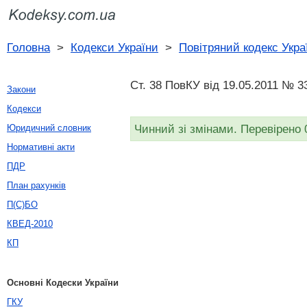
Головна
>
Кодекси України
>
Повітряний кодекс Укра
Ст. 38 ПовКУ від 19.05.2011 № 3
Закони
Кодекси
Чинний зі змінами. Перевірено 
Юридичний словник
Нормативні акти
ПДР
План рахунків
П(С)БО
КВЕД-2010
КП
Основні Кодески України
ГКУ