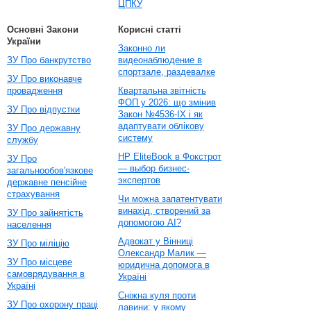
ЦПКУ
Основні Закони
Корисні статті
України
Законно ли
ЗУ Про банкрутство
видеонаблюдение в
спортзале, раздевалке
ЗУ Про виконавче
провадження
Квартальна звітність
ФОП у 2026: що змінив
ЗУ Про відпустки
Закон №4536-IX і як
адаптувати облікову
ЗУ Про державну
систему
службу
HP EliteBook в Фокстрот
ЗУ Про
— выбор бизнес-
загальнообов'язкове
экспертов
державне пенсійне
страхування
Чи можна запатентувати
винахід, створений за
ЗУ Про зайнятість
допомогою AI?
населення
Адвокат у Вінниці
ЗУ Про міліцію
Олександр Малик —
ЗУ Про місцеве
юридична допомога в
самоврядування в
Україні
Україні
Сніжна куля проти
ЗУ Про охорону праці
лавини: у якому