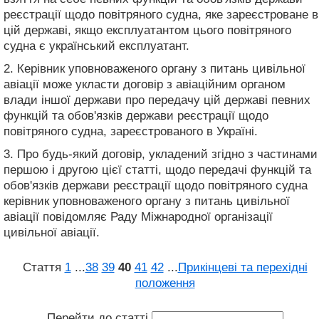
реєстрації щодо повітряного судна, яке зареєстроване в
цій державі, якщо експлуатантом цього повітряного
судна є український експлуатант.
2. Керівник уповноваженого органу з питань цивільної
авіації може укласти договір з авіаційним органом
влади іншої держави про передачу цій державі певних
функцій та обов'язків держави реєстрації щодо
повітряного судна, зареєстрованого в Україні.
3. Про будь-який договір, укладений згідно з частинами
першою і другою цієї статті, щодо передачі функцій та
обов'язків держави реєстрації щодо повітряного судна
керівник уповноваженого органу з питань цивільної
авіації повідомляє Раду Міжнародної організації
цивільної авіації.
Стаття
1
...
38
39
40
41
42
...
Прикінцеві та перехідні
положення
Перейти до статті