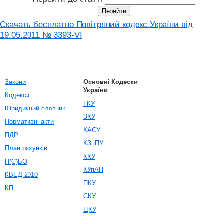
Скачать бесплатно Повітряний кодекс України від
19.05.2011 № 3393-VI
Закони
Основні Кодески
України
Кодекси
ГКУ
Юридичний словник
ЗКУ
Нормативні акти
КАСУ
ПДР
КЗпПУ
План рахунків
ККУ
П(С)БО
КУпАП
КВЕД-2010
ПКУ
КП
СКУ
ЦКУ