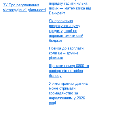
порядку гасити кілька
ЗУ Про регулювання
позик — математика від
містобудівної діяльності
Банкрейт
Як правильно
розрахувати суму
кредиту, щоб не
перевантажити свій
бюджет
Позика до зарплати:
коли це – зручне
рішення
Що таке номер 0800 та
навіщо він потрібен
бізнесу
У яких країнах дитина
може отримати
громадянство за
народженням у 2026
році