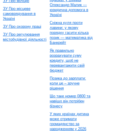
ЗУ Про міліцію
Олександр Малик —
ЗУ Про місцеве
юридична допомога в
самоврядування в
Україні
Україні
Сніжна куля проти
ЗУ Про охорону праці
лавини: у якому
порядку гасити кілька
ЗУ Про регулювання
позик — математика від
містобудівної діяльності
Банкрейт
Як правильно
розрахувати суму
кредиту, щоб не
перевантажити свій
бюджет
Позика до зарплати:
коли це – зручне
рішення
Що таке номер 0800 та
навіщо він потрібен
бізнесу
У яких країнах дитина
може отримати
громадянство за
народженням у 2026