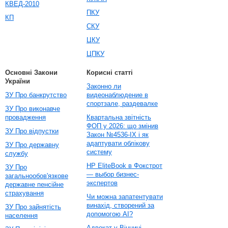
КВЕД-2010
ПКУ
КП
СКУ
ЦКУ
ЦПКУ
Основні Закони
Корисні статті
України
Законно ли
ЗУ Про банкрутство
видеонаблюдение в
спортзале, раздевалке
ЗУ Про виконавче
провадження
Квартальна звітність
ФОП у 2026: що змінив
ЗУ Про відпустки
Закон №4536-IX і як
адаптувати облікову
ЗУ Про державну
систему
службу
HP EliteBook в Фокстрот
ЗУ Про
— выбор бизнес-
загальнообов'язкове
экспертов
державне пенсійне
страхування
Чи можна запатентувати
винахід, створений за
ЗУ Про зайнятість
допомогою AI?
населення
Адвокат у Вінниці