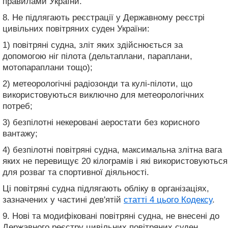
правилами України.
8. Не підлягають реєстрації у Державному реєстрі
цивільних повітряних суден України:
1) повітряні судна, зліт яких здійснюється за
допомогою ніг пілота (дельтаплани, параплани,
мотопараплани тощо);
2) метеорологічні радіозонди та кулі-пілоти, що
використовуються виключно для метеорологічних
потреб;
3) безпілотні некеровані аеростати без корисного
вантажу;
4) безпілотні повітряні судна, максимальна злітна вага
яких не перевищує 20 кілограмів і які використовуються
для розваг та спортивної діяльності.
Ці повітряні судна підлягають обліку в організаціях,
зазначених у частині дев'ятій
статті 4 цього Кодексу
.
9. Нові та модифіковані повітряні судна, не внесені до
Державного реєстру цивільних повітряних суден