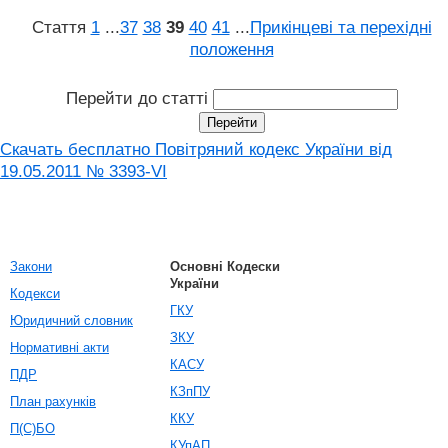
Стаття
1
...
37
38
39
40
41
...
Прикінцеві та перехідні
положення
Перейти до статті
Скачать бесплатно Повітряний кодекс України від
19.05.2011 № 3393-VI
Закони
Основні Кодески
України
Кодекси
ГКУ
Юридичний словник
ЗКУ
Нормативні акти
КАСУ
ПДР
КЗпПУ
План рахунків
ККУ
П(С)БО
КУпАП