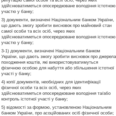
репутацію самої особи та всіх осіб, через яких
здійснюватиметься опосередковане володіння істотною
участю у банку;
3) документи, визначені Національним банком України,
що дають змогу зробити висновок про майновий стан
самої особи та всіх осіб, через яких
здійснюватиметься опосередковане володіння істотною
участю у банку;
3-1) документи, визначені Національним банком
України, що дають змогу зробити висновок про джерела
походження коштів, які використовуватимуться
фізичною особою для набуття або збільшення істотної
участі у банку;
4) копії документів, необхідних для ідентифікації
фізичної особи та всіх осіб, через яких
здійснюватиметься опосередковане володіння та/або
контроль істотної участі у банку;
5) відомості за формою, установленою Національним
банком України, про асоційованих осіб фізичної особи;