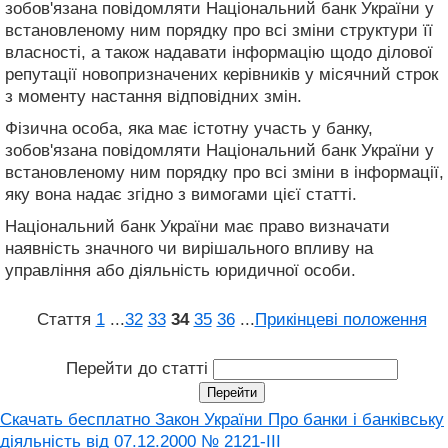
зобов'язана повідомляти Національний банк України у
встановленому ним порядку про всі зміни структури її
власності, а також надавати інформацію щодо ділової
репутації новопризначених керівників у місячний строк
з моменту настання відповідних змін.
Фізична особа, яка має істотну участь у банку,
зобов'язана повідомляти Національний банк України у
встановленому ним порядку про всі зміни в інформації,
яку вона надає згідно з вимогами цієї статті.
Національний банк України має право визначати
наявність значного чи вирішального впливу на
управління або діяльність юридичної особи.
Стаття
1
...
32
33
34
35
36
...
Прикінцеві положення
Перейти до статті
Скачать бесплатно Закон України Про банки і банківську
діяльність вiд 07.12.2000 № 2121-III