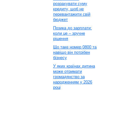
розрахувати суму
кредиту, щоб не
перевантажити свій
бюджет
Позика до зарплати:
коли це – зручне
рішення
Що таке номер 0800 та
навіщо він потрібен
бізнесу
У яких країнах дитина
може отримати
громадянство за
народженням у 2026
році