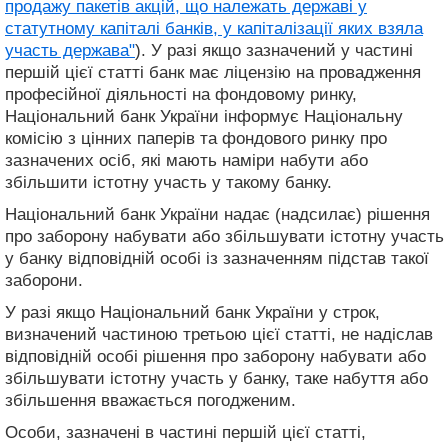
продажу пакетів акцій, що належать державі у
статутному капіталі банків, у капіталізації яких взяла
участь держава"
). У разі якщо зазначений у частині
першій цієї статті банк має ліцензію на провадження
професійної діяльності на фондовому ринку,
Національний банк України інформує Національну
комісію з цінних паперів та фондового ринку про
зазначених осіб, які мають наміри набути або
збільшити істотну участь у такому банку.
Національний банк України надає (надсилає) рішення
про заборону набувати або збільшувати істотну участь
у банку відповідній особі із зазначенням підстав такої
заборони.
У разі якщо Національний банк України у строк,
визначений частиною третьою цієї статті, не надіслав
відповідній особі рішення про заборону набувати або
збільшувати істотну участь у банку, таке набуття або
збільшення вважається погодженим.
Особи, зазначені в частині першій цієї статті,