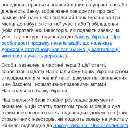
володіння справляти значний вплив на управління або
діяльність банку, зобов'язана повідомити про свої
наміри цей банк і Національний банк України за три
місяці до набуття істотної участі або її збільшення
(крім стратегічних інвесторів, які подають заявку на
участь у конкурсі відповідно до
Закону України "Про
особливості продажу пакетів акцій, що належать
державі у статутному капіталі банків, у капіталізації
яких взяла участь держава"
).
Особи, зазначені в частині першій цієї статті,
зобов'язані надати Національному банку України разом
з повідомленням повний пакет документів, визначених
цим Законом і нормативно-правовими актами
Національного банку України.
Національний банк України розглядає документи,
визначені у цій статті, протягом трьох місяців з дня
отримання повного пакета відповідних документів (крім
стратегічних інвесторів, які подають заявку на участь у
конкурсі відповідно до
Закону України "Про особливості