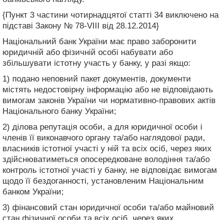
{Пункт 3 частини чотирнадцятої статті 34 виключено на
підставі Закону № 78-VIII від 28.12.2014}
Національний банк України має право заборонити
юридичній або фізичній особі набувати або
збільшувати істотну участь у банку, у разі якщо:
1) подано неповний пакет документів, документи
містять недостовірну інформацію або не відповідають
вимогам законів України чи нормативно-правових актів
Національного банку України;
2) ділова репутація особи, а для юридичної особи і
членів її виконавчого органу та/або наглядової ради,
власників істотної участі у ній та всіх осіб, через яких
здійснюватиметься опосередковане володіння та/або
контроль істотної участі у банку, не відповідає вимогам
щодо її бездоганності, установленим Національним
банком України;
3) фінансовий стан юридичної особи та/або майновий
стан фізичної особи та всіх осіб, через яких