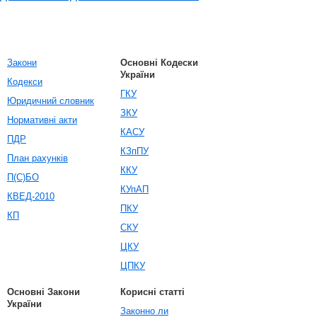
Закони
Основні Кодески
України
Кодекси
ГКУ
Юридичний словник
ЗКУ
Нормативні акти
КАСУ
ПДР
КЗпПУ
План рахунків
ККУ
П(С)БО
КУпАП
КВЕД-2010
ПКУ
КП
СКУ
ЦКУ
ЦПКУ
Основні Закони
Корисні статті
України
Законно ли