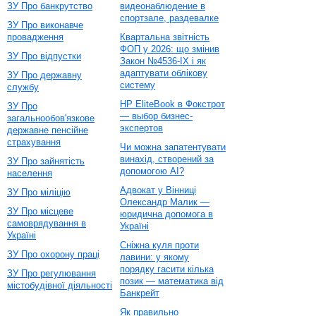
ЗУ Про банкрутство
видеонаблюдение в
спортзале, раздевалке
ЗУ Про виконавче
провадження
Квартальна звітність
ФОП у 2026: що змінив
ЗУ Про відпустки
Закон №4536-IX і як
адаптувати облікову
ЗУ Про державну
систему
службу
HP EliteBook в Фокстрот
ЗУ Про
— выбор бизнес-
загальнообов'язкове
экспертов
державне пенсійне
страхування
Чи можна запатентувати
винахід, створений за
ЗУ Про зайнятість
допомогою AI?
населення
Адвокат у Вінниці
ЗУ Про міліцію
Олександр Малик —
ЗУ Про місцеве
юридична допомога в
самоврядування в
Україні
Україні
Сніжна куля проти
ЗУ Про охорону праці
лавини: у якому
порядку гасити кілька
ЗУ Про регулювання
позик — математика від
містобудівної діяльності
Банкрейт
Як правильно