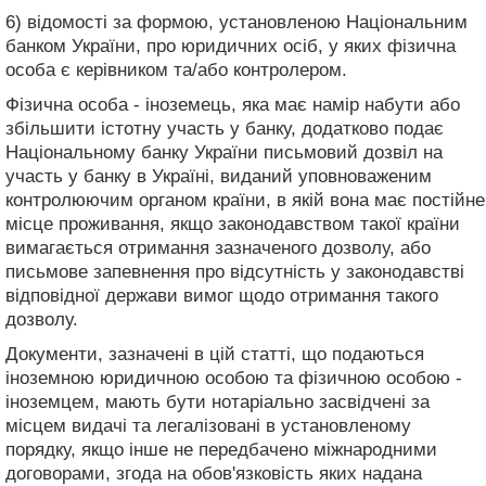
6) відомості за формою, установленою Національним
банком України, про юридичних осіб, у яких фізична
особа є керівником та/або контролером.
Фізична особа - іноземець, яка має намір набути або
збільшити істотну участь у банку, додатково подає
Національному банку України письмовий дозвіл на
участь у банку в Україні, виданий уповноваженим
контролюючим органом країни, в якій вона має постійне
місце проживання, якщо законодавством такої країни
вимагається отримання зазначеного дозволу, або
письмове запевнення про відсутність у законодавстві
відповідної держави вимог щодо отримання такого
дозволу.
Документи, зазначені в цій статті, що подаються
іноземною юридичною особою та фізичною особою -
іноземцем, мають бути нотаріально засвідчені за
місцем видачі та легалізовані в установленому
порядку, якщо інше не передбачено міжнародними
договорами, згода на обов'язковість яких надана