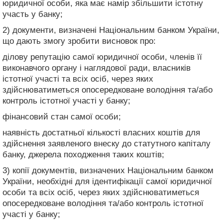
юридичної особи, яка має намір збільшити істотну
участь у банку;
2) документи, визначені Національним банком України,
що дають змогу зробити висновок про:
ділову репутацію самої юридичної особи, членів її
виконавчого органу і наглядової ради, власників
істотної участі та всіх осіб, через яких
здійснюватиметься опосередковане володіння та/або
контроль істотної участі у банку;
фінансовий стан самої особи;
наявність достатньої кількості власних коштів для
здійснення заявленого внеску до статутного капіталу
банку, джерела походження таких коштів;
3) копії документів, визначених Національним банком
України, необхідні для ідентифікації самої юридичної
особи та всіх осіб, через яких здійснюватиметься
опосередковане володіння та/або контроль істотної
участі у банку;