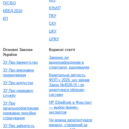
ККУ
П(С)БО
КУпАП
КВЕД-2010
ПКУ
КП
СКУ
ЦКУ
ЦПКУ
Основні Закони
Корисні статті
України
Законно ли
ЗУ Про банкрутство
видеонаблюдение в
спортзале, раздевалке
ЗУ Про виконавче
провадження
Квартальна звітність
ФОП у 2026: що змінив
ЗУ Про відпустки
Закон №4536-IX і як
адаптувати облікову
ЗУ Про державну
систему
службу
HP EliteBook в Фокстрот
ЗУ Про
— выбор бизнес-
загальнообов'язкове
экспертов
державне пенсійне
страхування
Чи можна запатентувати
винахід, створений за
ЗУ Про зайнятість