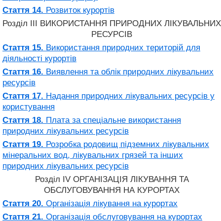
Стаття 14.
Розвиток курортів
Розділ III ВИКОРИСТАННЯ ПРИРОДНИХ ЛІКУВАЛЬНИХ
РЕСУРСІВ
Стаття 15.
Використання природних територій для
діяльності курортів
Стаття 16.
Виявлення та облік природних лікувальних
ресурсів
Стаття 17.
Надання природних лікувальних ресурсів у
користування
Стаття 18.
Плата за спеціальне використання
природних лікувальних ресурсів
Стаття 19.
Розробка родовищ підземних лікувальних
мінеральних вод, лікувальних грязей та інших
природних лікувальних ресурсів
Розділ IV ОРГАНІЗАЦІЯ ЛІКУВАННЯ ТА
ОБСЛУГОВУВАННЯ НА КУРОРТАХ
Стаття 20.
Організація лікування на курортах
Стаття 21.
Організація обслуговування на курортах