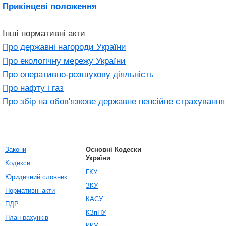
Прикінцеві положення
Інші нормативні акти
Про державні нагороди України
Про екологічну мережу України
Про оперативно-розшукову діяльність
Про нафту і газ
Про збір на обов'язкове державне пенсійне страхування
Закони
Основні Кодески
України
Кодекси
ГКУ
Юридичний словник
ЗКУ
Нормативні акти
КАСУ
ПДР
КЗпПУ
План рахунків