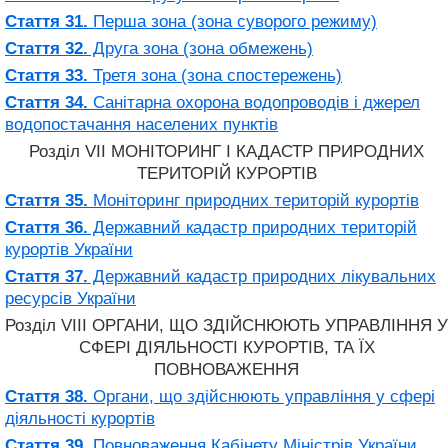
Стаття 31.
Перша зона (зона суворого режиму)
Стаття 32.
Друга зона (зона обмежень)
Стаття 33.
Третя зона (зона спостережень)
Стаття 34.
Санітарна охорона водопроводів і джерел
водопостачання населених пунктів
Розділ VII МОНІТОРИНГ І КАДАСТР ПРИРОДНИХ
ТЕРИТОРІЙ КУРОРТІВ
Стаття 35.
Моніторинг природних територій курортів
Стаття 36.
Державний кадастр природних територій
курортів України
Стаття 37.
Державний кадастр природних лікувальних
ресурсів України
Розділ VIII ОРГАНИ, ЩО ЗДІЙСНЮЮТЬ УПРАВЛІННЯ У
СФЕРІ ДІЯЛЬНОСТІ КУРОРТІВ, ТА ЇХ
ПОВНОВАЖЕННЯ
Стаття 38.
Органи, що здійснюють управління у сфері
діяльності курортів
Стаття 39.
Повноваження Кабінету Міністрів України