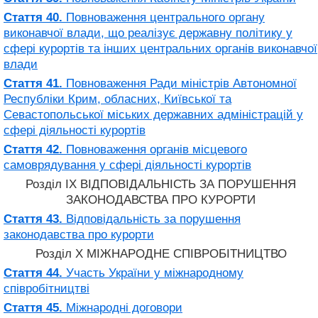
Стаття 40.
Повноваження центрального органу
виконавчої влади, що реалізує державну політику у
сфері курортів та інших центральних органів виконавчої
влади
Стаття 41.
Повноваження Ради міністрів Автономної
Республіки Крим, обласних, Київської та
Севастопольської міських державних адміністрацій у
сфері діяльності курортів
Стаття 42.
Повноваження органів місцевого
самоврядування у сфері діяльності курортів
Розділ IX ВІДПОВІДАЛЬНІСТЬ ЗА ПОРУШЕННЯ
ЗАКОНОДАВСТВА ПРО КУРОРТИ
Стаття 43.
Відповідальність за порушення
законодавства про курорти
Розділ X МІЖНАРОДНЕ СПІВРОБІТНИЦТВО
Стаття 44.
Участь України у міжнародному
співробітництві
Стаття 45.
Міжнародні договори