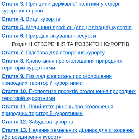
Стаття 3.
Принципи державної політики у сфері
курортної справи
Стаття 4.
Види курортів
Стаття 5.
Медичний профіль (спеціалізація) курортів
Стаття 6.
Природні лікувальні ресурси
Розділ II СТВОРЕННЯ ТА РОЗВИТОК КУРОРТІВ
Стаття 7.
Підстава для створення курорту
Стаття 8.
Клопотання про оголошення природних
територій курортними
Стаття 9.
Розгляд клопотань про оголошення
природних територій курортними
Стаття 10.
Експертиза проектів оголошення природних
територій курортними
Стаття 11.
Прийняття рішень про оголошення
природних територій курортними
Стаття 12.
Забудова курортів
Стаття 13.
Надання земельних ділянок для створення
або розширення курорту