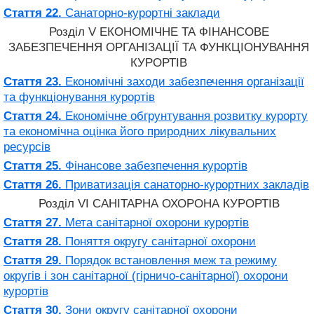
Стаття 22.
Санаторно-курортні заклади
Розділ V ЕКОНОМІЧНЕ ТА ФІНАНСОВЕ
ЗАБЕЗПЕЧЕННЯ ОРГАНІЗАЦІЇ ТА ФУНКЦІОНУВАННЯ
КУРОРТІВ
Стаття 23.
Економічні заходи забезпечення організації
та функціонування курортів
Стаття 24.
Економічне обгрунтування розвитку курорту
та економічна оцінка його природних лікувальних
ресурсів
Стаття 25.
Фінансове забезпечення курортів
Стаття 26.
Приватизація санаторно-курортних закладів
Розділ VI САНІТАРНА ОХОРОНА КУРОРТІВ
Стаття 27.
Мета санітарної охорони курортів
Стаття 28.
Поняття округу санітарної охорони
Стаття 29.
Порядок встановлення меж та режиму
округів і зон санітарної (гірничо-санітарної) охорони
курортів
Стаття 30.
Зони округу санітарної охорони