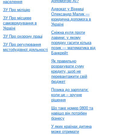
допомогою AI?
населення
Адвокат у Вінниці
ЗУ Про міліцію
Олександр Малик —
ЗУ Про місцеве
юридична допомога в
самоврядування в
Україні
Україні
Сніжна куля проти
ЗУ Про охорону праці
лавини: у якому
порядку гасити кілька
ЗУ Про регулювання
позик — математика від
містобудівної діяльності
Банкрейт
Як правильно
розрахувати суму
кредиту, щоб не
перевантажити свій
бюджет
Позика до зарплати:
коли це – зручне
рішення
Що таке номер 0800 та
навіщо він потрібен
бізнесу
У яких країнах дитина
може отримати