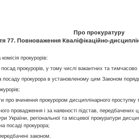
Про прокуратуру
тя 77. Повноваження Кваліфікаційно-дисциплін
 комісія прокурорів:
ь посад прокурорів, у тому числі вакантних та тимчасово
на посаду прокурора в установленому цим Законом поряд
курорів;
рги про вчинення прокурором дисциплінарного проступку
ного провадження і за наявності підстав, передбачених
ри України, регіональної та місцевої прокуратури дисц
а посаді прокурора;
передбачені законом.