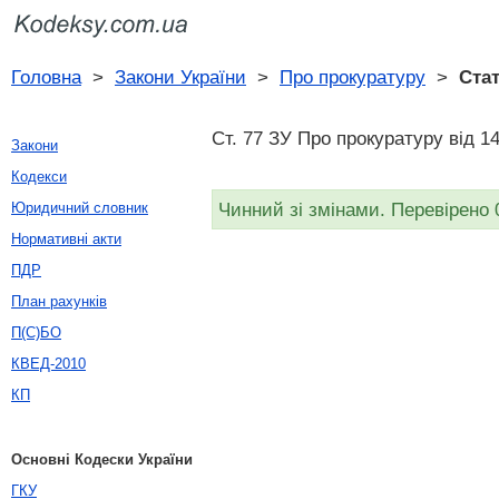
Головна
>
Закони України
>
Про прокуратуру
>
Стат
Ст. 77 ЗУ Про прокуратуру від 1
Закони
Кодекси
Чинний зі змінами. Перевірено 
Юридичний словник
Нормативні акти
ПДР
План рахунків
П(С)БО
КВЕД-2010
КП
Основні Кодески України
ГКУ