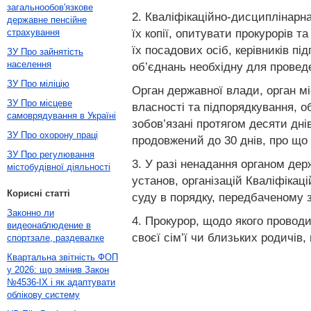
загальнообов'язкове
2. Кваліфікаційно-дисциплінарн
державне пенсійне
їх копії, опитувати прокурорів 
страхування
їх посадових осіб, керівників п
ЗУ Про зайнятість
населення
об’єднань необхідну для провед
ЗУ Про міліцію
Орган державної влади, орган мі
ЗУ Про місцеве
власності та підпорядкування, о
самоврядування в Україні
зобов’язані протягом десяти дні
ЗУ Про охорону праці
продовжений до 30 днів, про що 
ЗУ Про регулювання
3. У разі ненадання органом де
містобудівної діяльності
установ, організацій Кваліфікац
Корисні статті
суду в порядку, передбаченому 
Законно ли
4. Прокурор, щодо якого провод
видеонаблюдение в
своєї сім’ї чи близьких родичів,
спортзале, раздевалке
Квартальна звітність ФОП
у 2026: що змінив Закон
№4536-IX і як адаптувати
облікову систему