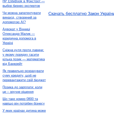
HP EliteBook в Фокстрот —
выбор бизнес-экспертов
Чи можна запатентувати
Скачать бесплатно Закон України
винахід, створений за
допомогою AI?
Адвокат у Вінниці
Олександр Малик —
юридична допомога в
Україні
Сніжна куля проти лавини:
у якому порядку гасити
кілька позик — математика
від Банкрейт
Як правильно розрахувати
суму кредиту, щоб не
перевантажити свій бюджет
Позика до зарплати: коли
це – зручне рішення
Що таке номер 0800 та
навіщо він потрібен бізнесу
У яких країнах дитина може