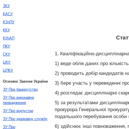
ЗКУ
КАСУ
КЗпПУ
ККУ
Стат
КУпАП
ПКУ
1. Кваліфікаційно-дисциплінарна
СКУ
ЦКУ
1) веде облік даних про кількіст
ЦПКУ
2) проводить добір кандидатів 
Основні Закони України
3) бере участь у переведенні про
ЗУ Про банкрутство
4) розглядає дисциплінарні ска
ЗУ Про виконавче
5) за результатами дисциплінар
провадження
прокурора Генеральної прокурату
ЗУ Про відпустки
подальшого перебування особи н
ЗУ Про державну службу
6) здійснює інші повноваження, 
ЗУ Про