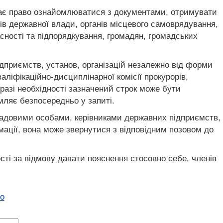
 має право ознайомлюватися з документами, отримувати
нів державної влади, органів місцевого самоврядування,
асності та підпорядкування, громадян, громадських
ідприємств, установ, організацій незалежно від форми
аліфікаційно-дисциплінарної комісії прокурорів,
 разі необхідності зазначений строк може бути
мляє безпосередньо у запиті.
осадовими особами, керівниками державних підприємств,
рмації, вона може звернутися з відповідним позовом до
сті за відмову давати пояснення стосовно себе, членів
о