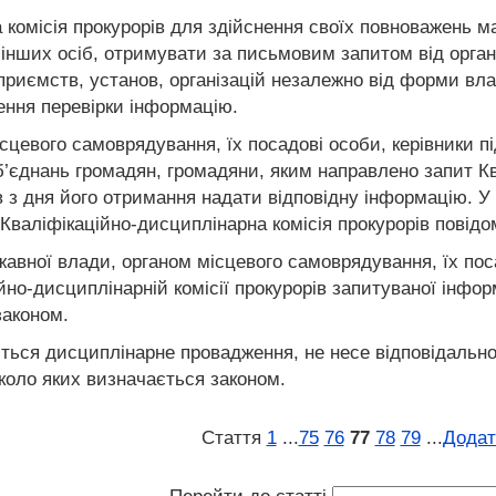
а комісія прокурорів для здійснення своїх повноважень
та інших осіб, отримувати за письмовим запитом від орга
ідприємств, установ, організацій незалежно від форми вл
ення перевірки інформацію.
сцевого самоврядування, їх посадові особи, керівники п
б’єднань громадян, громадяни, яким направлено запит Кв
в з дня його отримання надати відповідну інформацію. У
Кваліфікаційно-дисциплінарна комісія прокурорів повідо
ржавної влади, органом місцевого самоврядування, їх п
ійно-дисциплінарній комісії прокурорів запитуваної інфо
законом.
иться дисциплінарне провадження, не несе відповідально
 коло яких визначається законом.
Стаття
1
...
75
76
77
78
79
...
Додат