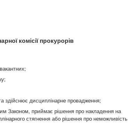
арної комісії прокурорів
 вакантних;
ку;
 та здійснює дисциплінарне провадження;
 цим Законом, приймає рішення про накладення на
иплінарного стягнення або рішення про неможливість