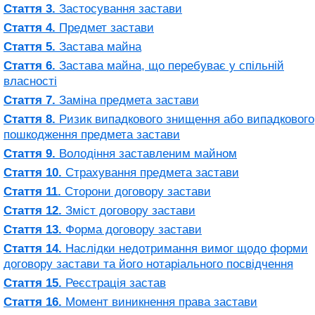
Стаття 3.
Застосування застави
Стаття 4.
Предмет застави
Стаття 5.
Застава майна
Стаття 6.
Застава майна, що перебуває у спільній
власності
Стаття 7.
Заміна предмета застави
Стаття 8.
Ризик випадкового знищення або випадкового
пошкодження предмета застави
Стаття 9.
Володіння заставленим майном
Стаття 10.
Страхування предмета застави
Стаття 11.
Сторони договору застави
Стаття 12.
Зміст договору застави
Стаття 13.
Форма договору застави
Стаття 14.
Наслідки недотримання вимог щодо форми
договору застави та його нотаріального посвідчення
Стаття 15.
Реєстрація застав
Стаття 16.
Момент виникнення права застави