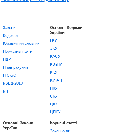
Закони
Основні Кодески
України
Кодекси
ГКУ
Юридичний словник
ЗКУ
Нормативні акти
КАСУ
ПДР
КЗпПУ
План рахунків
ККУ
П(С)БО
КУпАП
КВЕД-2010
ПКУ
КП
СКУ
ЦКУ
ЦПКУ
Основні Закони
Корисні статті
України
Законно ли