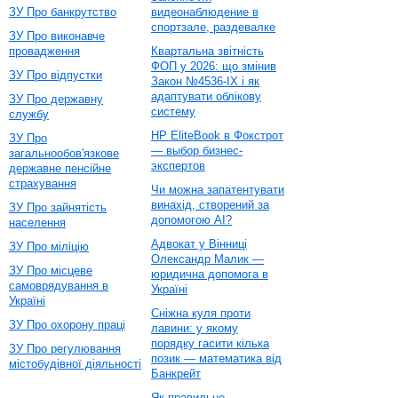
ЗУ Про банкрутство
видеонаблюдение в
спортзале, раздевалке
ЗУ Про виконавче
провадження
Квартальна звітність
ФОП у 2026: що змінив
ЗУ Про відпустки
Закон №4536-IX і як
адаптувати облікову
ЗУ Про державну
систему
службу
HP EliteBook в Фокстрот
ЗУ Про
— выбор бизнес-
загальнообов'язкове
экспертов
державне пенсійне
страхування
Чи можна запатентувати
винахід, створений за
ЗУ Про зайнятість
допомогою AI?
населення
Адвокат у Вінниці
ЗУ Про міліцію
Олександр Малик —
ЗУ Про місцеве
юридична допомога в
самоврядування в
Україні
Україні
Сніжна куля проти
ЗУ Про охорону праці
лавини: у якому
порядку гасити кілька
ЗУ Про регулювання
позик — математика від
містобудівної діяльності
Банкрейт
Як правильно