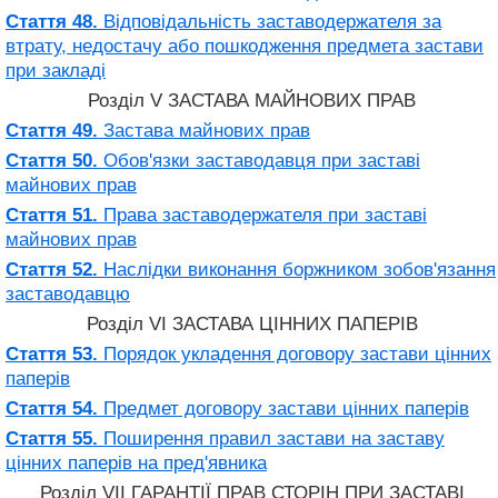
Стаття 48.
Відповідальність заставодержателя за
втрату, недостачу або пошкодження предмета застави
при закладі
Розділ V ЗАСТАВА МАЙНОВИХ ПРАВ
Стаття 49.
Застава майнових прав
Стаття 50.
Обов'язки заставодавця при заставі
майнових прав
Стаття 51.
Права заставодержателя при заставі
майнових прав
Стаття 52.
Наслідки виконання боржником зобов'язання
заставодавцю
Розділ VI ЗАСТАВА ЦІННИХ ПАПЕРІВ
Стаття 53.
Порядок укладення договору застави цінних
паперів
Стаття 54.
Предмет договору застави цінних паперів
Стаття 55.
Поширення правил застави на заставу
цінних паперів на пред'явника
Розділ VII ГАРАНТІЇ ПРАВ СТОРІН ПРИ ЗАСТАВІ