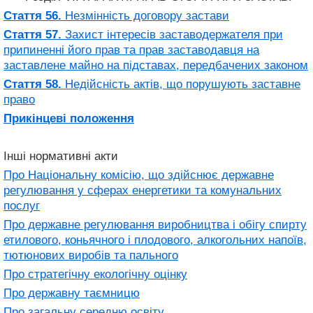
Стаття 56.
Незмінність договору застави
Стаття 57.
Захист інтересів заставодержателя при
припиненні його прав та прав заставодавця на
заставлене майно на підставах, передбачених законом
Стаття 58.
Недійсність актів, що порушують заставне
право
Прикінцеві положення
Інші нормативні акти
Про Національну комісію, що здійснює державне
регулювання у сферах енергетики та комунальних
послуг
Про державне регулювання виробництва і обігу спирту
етилового, коньячного і плодового, алкогольних напоїв,
тютюнових виробів та пального
Про стратегічну екологічну оцінку
Про державну таємницю
Про загальну середню освіту