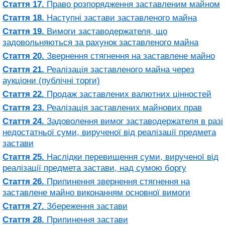
Стаття 17.
Право розпорядження заставленим майном
Стаття 18.
Наступні застави заставленого майна
Стаття 19.
Вимоги заставодержателя, що
задовольняються за рахунок заставленого майна
Стаття 20.
Звернення стягнення на заставлене майно
Стаття 21.
Реалізація заставленого майна через
аукціони (публічні торги)
Стаття 22.
Продаж заставлених валютних цінностей
Стаття 23.
Реалізація заставлених майнових прав
Стаття 24.
Задоволення вимог заставодержателя в разі
недостатньої суми, вирученої від реалізації предмета
застави
Стаття 25.
Наслідки перевищення суми, вирученої від
реалізації предмета застави, над сумою боргу
Стаття 26.
Припинення звернення стягнення на
заставлене майно виконанням основної вимоги
Стаття 27.
Збереження застави
Стаття 28.
Припинення застави