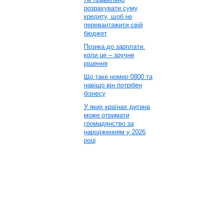
розрахувати суму
кредиту, щоб не
перевантажити свій
бюджет
Позика до зарплати:
коли це – зручне
рішення
Що таке номер 0800 та
навіщо він потрібен
бізнесу
У яких країнах дитина
може отримати
громадянство за
народженням у 2026
році