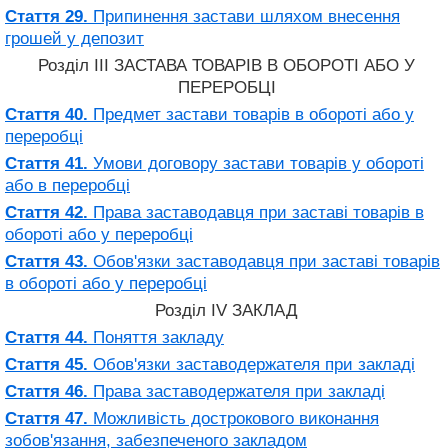
Стаття 29.
Припинення застави шляхом внесення
грошей у депозит
Розділ III ЗАСТАВА ТОВАРІВ В ОБОРОТІ АБО У
ПЕРЕРОБЦІ
Стаття 40.
Предмет застави товарів в обороті або у
переробці
Стаття 41.
Умови договору застави товарів у обороті
або в переробці
Стаття 42.
Права заставодавця при заставі товарів в
обороті або у переробці
Стаття 43.
Обов'язки заставодавця при заставі товарів
в обороті або у переробці
Розділ IV ЗАКЛАД
Стаття 44.
Поняття закладу
Стаття 45.
Обов'язки заставодержателя при закладі
Стаття 46.
Права заставодержателя при закладі
Стаття 47.
Можливість дострокового виконання
зобов'язання, забезпеченого закладом