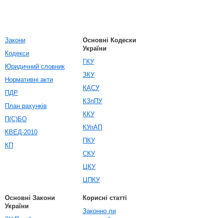
Закони
Основні Кодески
України
Кодекси
ГКУ
Юридичний словник
ЗКУ
Нормативні акти
КАСУ
ПДР
КЗпПУ
План рахунків
ККУ
П(С)БО
КУпАП
КВЕД-2010
ПКУ
КП
СКУ
ЦКУ
ЦПКУ
Основні Закони
Корисні статті
України
Законно ли