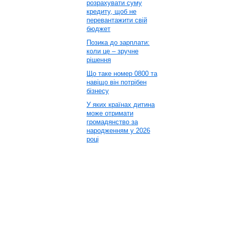
розрахувати суму
кредиту, щоб не
перевантажити свій
бюджет
Позика до зарплати:
коли це – зручне
рішення
Що таке номер 0800 та
навіщо він потрібен
бізнесу
У яких країнах дитина
може отримати
громадянство за
народженням у 2026
році