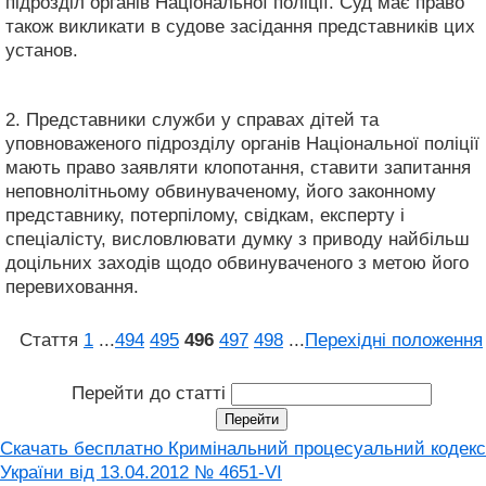
підрозділ органів Національної поліції. Суд має право
також викликати в судове засідання представників цих
установ.
2. Представники служби у справах дітей та
уповноваженого підрозділу органів Національної поліції
мають право заявляти клопотання, ставити запитання
неповнолітньому обвинуваченому, його законному
представнику, потерпілому, свідкам, експерту і
спеціалісту, висловлювати думку з приводу найбільш
доцільних заходів щодо обвинуваченого з метою його
перевиховання.
Стаття
1
...
494
495
496
497
498
...
Перехідні положення
Перейти до статті
Скачать бесплатно Кримінальний процесуальний кодекс
України від 13.04.2012 № 4651-VI