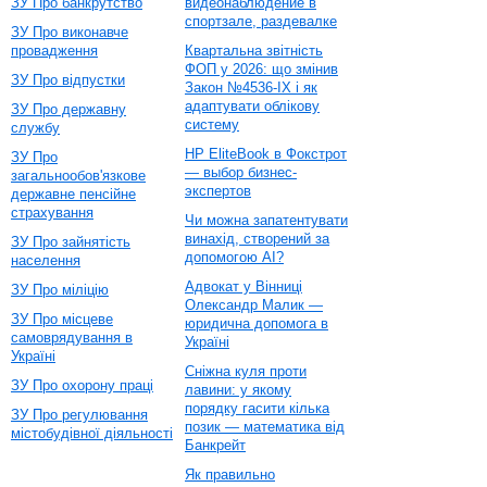
ЗУ Про банкрутство
видеонаблюдение в
спортзале, раздевалке
ЗУ Про виконавче
провадження
Квартальна звітність
ФОП у 2026: що змінив
ЗУ Про відпустки
Закон №4536-IX і як
адаптувати облікову
ЗУ Про державну
систему
службу
HP EliteBook в Фокстрот
ЗУ Про
— выбор бизнес-
загальнообов'язкове
экспертов
державне пенсійне
страхування
Чи можна запатентувати
винахід, створений за
ЗУ Про зайнятість
допомогою AI?
населення
Адвокат у Вінниці
ЗУ Про міліцію
Олександр Малик —
ЗУ Про місцеве
юридична допомога в
самоврядування в
Україні
Україні
Сніжна куля проти
ЗУ Про охорону праці
лавини: у якому
порядку гасити кілька
ЗУ Про регулювання
позик — математика від
містобудівної діяльності
Банкрейт
Як правильно