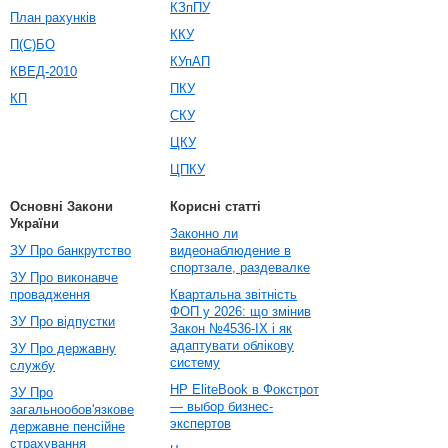
КЗпПУ
План рахунків
ККУ
П(С)БО
КУпАП
КВЕД-2010
ПКУ
КП
СКУ
ЦКУ
ЦПКУ
Основні Закони
Корисні статті
України
Законно ли
ЗУ Про банкрутство
видеонаблюдение в
спортзале, раздевалке
ЗУ Про виконавче
провадження
Квартальна звітність
ФОП у 2026: що змінив
ЗУ Про відпустки
Закон №4536-IX і як
адаптувати облікову
ЗУ Про державну
систему
службу
HP EliteBook в Фокстрот
ЗУ Про
— выбор бизнес-
загальнообов'язкове
экспертов
державне пенсійне
страхування