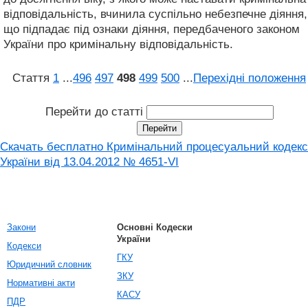
відповідальність, вчинила суспільно небезпечне діяння,
що підпадає під ознаки діяння, передбаченого законом
України про кримінальну відповідальність.
Стаття
1
...
496
497
498
499
500
...
Перехідні положення
Перейти до статті
Скачать бесплатно Кримінальний процесуальний кодекс
України від 13.04.2012 № 4651-VI
Закони
Основні Кодески
України
Кодекси
ГКУ
Юридичний словник
ЗКУ
Нормативні акти
КАСУ
ПДР