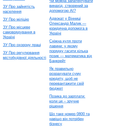
Чи можна запатентувати
винахід, створений за
ЗУ Про зайнятість
допомогою AI?
населення
Адвокат у Вінниці
ЗУ Про міліцію
Олександр Малик —
ЗУ Про місцеве
юридична допомога в
самоврядування в
Україні
Україні
Сніжна куля проти
ЗУ Про охорону праці
лавини: у якому
порядку гасити кілька
ЗУ Про регулювання
позик — математика від
містобудівної діяльності
Банкрейт
Як правильно
розрахувати суму
кредиту, щоб не
перевантажити свій
бюджет
Позика до зарплати:
коли це – зручне
рішення
Що таке номер 0800 та
навіщо він потрібен
бізнесу