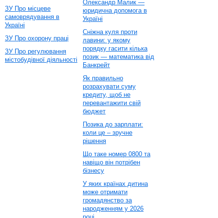
Олександр Малик —
ЗУ Про місцеве
юридична допомога в
самоврядування в
Україні
Україні
Сніжна куля проти
ЗУ Про охорону праці
лавини: у якому
порядку гасити кілька
ЗУ Про регулювання
позик — математика від
містобудівної діяльності
Банкрейт
Як правильно
розрахувати суму
кредиту, щоб не
перевантажити свій
бюджет
Позика до зарплати:
коли це – зручне
рішення
Що таке номер 0800 та
навіщо він потрібен
бізнесу
У яких країнах дитина
може отримати
громадянство за
народженням у 2026
році