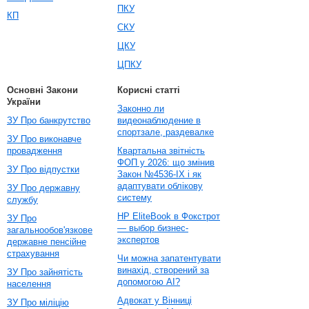
ПКУ
КП
СКУ
ЦКУ
ЦПКУ
Основні Закони
Корисні статті
України
Законно ли
ЗУ Про банкрутство
видеонаблюдение в
спортзале, раздевалке
ЗУ Про виконавче
провадження
Квартальна звітність
ФОП у 2026: що змінив
ЗУ Про відпустки
Закон №4536-IX і як
адаптувати облікову
ЗУ Про державну
систему
службу
HP EliteBook в Фокстрот
ЗУ Про
— выбор бизнес-
загальнообов'язкове
экспертов
державне пенсійне
страхування
Чи можна запатентувати
винахід, створений за
ЗУ Про зайнятість
допомогою AI?
населення
Адвокат у Вінниці
ЗУ Про міліцію