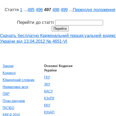
Стаття
1
...
495
496
497
498
499
...
Перехідні положення
Перейти до статті
Скачать бесплатно Кримінальний процесуальний кодекс
України від 13.04.2012 № 4651-VI
Закони
Основні Кодески
України
Кодекси
ГКУ
Юридичний словник
ЗКУ
Нормативні акти
КАСУ
ПДР
КЗпПУ
План рахунків
ККУ
П(С)БО
КУпАП
КВЕД-2010