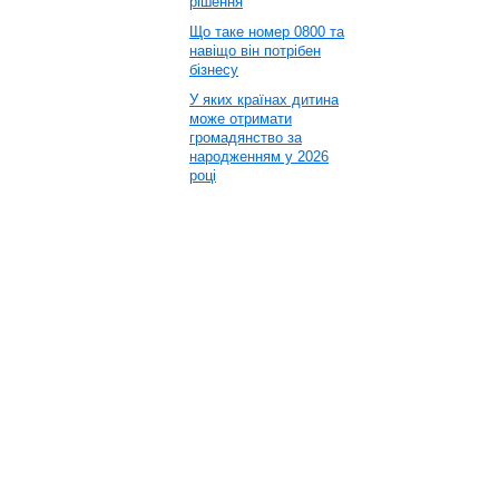
рішення
Що таке номер 0800 та
навіщо він потрібен
бізнесу
У яких країнах дитина
може отримати
громадянство за
народженням у 2026
році