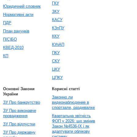
ГКУ
Юридичний словник
ЗКУ
Нормативні акти
КАСУ
ПДР
КЗпПУ
План рахунків
ККУ
П(С)БО
КУпАП
КВЕД-2010
ПКУ
КП
СКУ
ЦКУ
ЦПКУ
Основні Закони
Корисні статті
України
Законно ли
ЗУ Про банкрутство
видеонаблюдение в
спортзале, раздевалке
ЗУ Про виконавче
провадження
Квартальна звітність
ФОП у 2026: що змінив
ЗУ Про відпустки
Закон №4536-IX і як
адаптувати облікову
ЗУ Про державну
систему