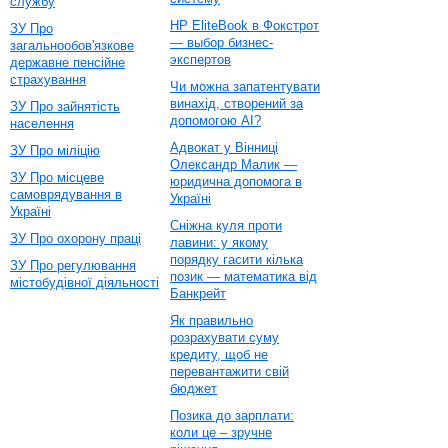
службу
HP EliteBook в Фокстрот
ЗУ Про
— выбор бизнес-
загальнообов'язкове
экспертов
державне пенсійне
страхування
Чи можна запатентувати
винахід, створений за
ЗУ Про зайнятість
допомогою AI?
населення
Адвокат у Вінниці
ЗУ Про міліцію
Олександр Малик —
ЗУ Про місцеве
юридична допомога в
самоврядування в
Україні
Україні
Сніжна куля проти
ЗУ Про охорону праці
лавини: у якому
порядку гасити кілька
ЗУ Про регулювання
позик — математика від
містобудівної діяльності
Банкрейт
Як правильно
розрахувати суму
кредиту, щоб не
перевантажити свій
бюджет
Позика до зарплати:
коли це – зручне