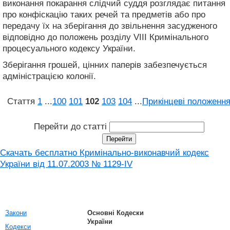
виконання покарання слідчий суддя розглядає питання
про конфіскацію таких речей та предметів або про
передачу їх на зберігання до звільнення засудженого
відповідно до положень розділу VIII Кримінального
процесуального кодексу України.
Зберігання грошей, цінних паперів забезпечується
адміністрацією колонії.
Стаття
1
...
100
101
102
103
104
...
Прикінцеві положенн
Перейти до статті
Скачать бесплатно Кримінально-виконавчий кодекс
України від 11.07.2003 № 1129-IV
Закони
Основні Кодески
України
Кодекси