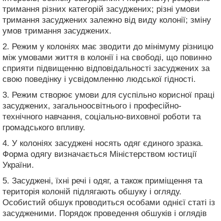
тримання різних категорій засуджених; різні умови
тримання засуджених залежно від виду колонії; зміну
умов тримання засуджених.
2. Режим у колоніях має зводити до мінімуму різницю
між умовами життя в колонії і на свободі, що повинно
сприяти підвищенню відповідальності засуджених за
свою поведінку і усвідомленню людської гідності.
3. Режим створює умови для суспільно корисної праці
засуджених, загальноосвітнього і професійно-
технічного навчання, соціально-виховної роботи та
громадського впливу.
4. У колоніях засуджені носять одяг єдиного зразка.
Форма одягу визначається Міністерством юстиції
України.
5. Засуджені, їхні речі і одяг, а також приміщення та
територія колоній підлягають обшуку і огляду.
Особистий обшук проводиться особами однієї статі із
засудженими. Порядок проведення обшуків і оглядів