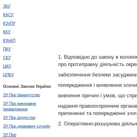
ЗКУ
КАСУ
КЗпПУ
ККУ
КУпАП
ПКУ
1. Відповідно до закону в колон
СКУ
про протиправну діяльність окре
ЦКУ
забезпечення безпеки засуджених
ЦПКУ
попередження і виявлення злочи
Основні Закони України
вивчення причин і умов, що спр
ЗУ Про банкрутство
ЗУ Про виконавче
надання правоохоронним органам
провадження
припиненні та попередженні злоч
ЗУ Про відпустки
2. Оперативно-розшукова діяльн
ЗУ Про державну службу
ЗУ Про