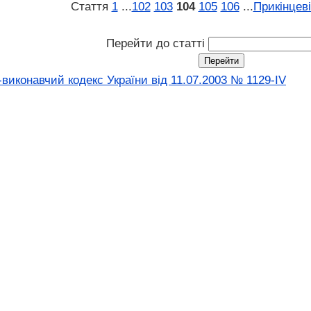
Стаття
1
...
102
103
104
105
106
...
Прикінцев
Перейти до статті
виконавчий кодекс України від 11.07.2003 № 1129-IV