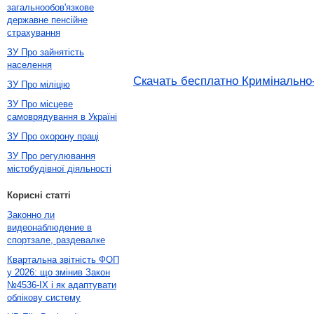
загальнообов'язкове
державне пенсійне
страхування
ЗУ Про зайнятість
населення
Скачать бесплатно Кримінально-
ЗУ Про міліцію
ЗУ Про місцеве
самоврядування в Україні
ЗУ Про охорону праці
ЗУ Про регулювання
містобудівної діяльності
Корисні статті
Законно ли
видеонаблюдение в
спортзале, раздевалке
Квартальна звітність ФОП
у 2026: що змінив Закон
№4536-IX і як адаптувати
облікову систему