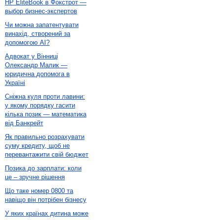
HP EliteBook в Фокстрот —
выбор бизнес-экспертов
Чи можна запатентувати
винахід, створений за
допомогою AI?
Адвокат у Вінниці
Олександр Малик —
юридична допомога в
Україні
Сніжна куля проти лавини:
у якому порядку гасити
кілька позик — математика
від Банкрейт
Як правильно розрахувати
суму кредиту, щоб не
перевантажити свій бюджет
Позика до зарплати: коли
це – зручне рішення
Що таке номер 0800 та
навіщо він потрібен бізнесу
У яких країнах дитина може