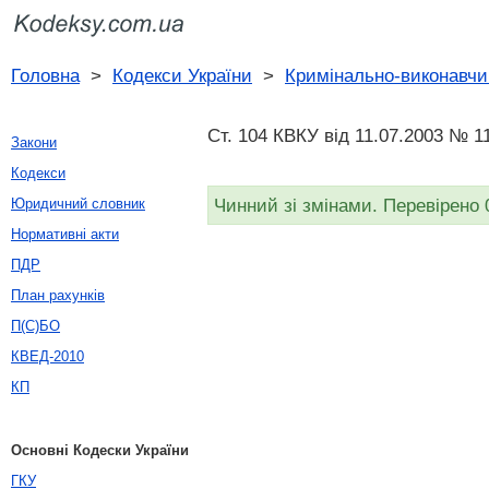
Головна
>
Кодекси України
>
Кримінально-виконавчи
Ст. 104 КВКУ від 11.07.2003 № 1
Закони
Кодекси
Чинний зі змінами. Перевірено 
Юридичний словник
Нормативні акти
ПДР
План рахунків
П(С)БО
КВЕД-2010
КП
Основні Кодески України
ГКУ