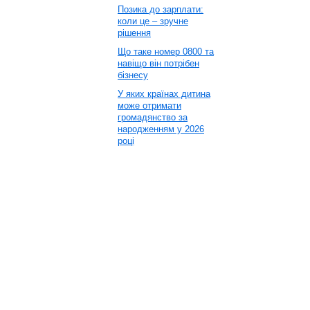
Позика до зарплати:
коли це – зручне
рішення
Що таке номер 0800 та
навіщо він потрібен
бізнесу
У яких країнах дитина
може отримати
громадянство за
народженням у 2026
році