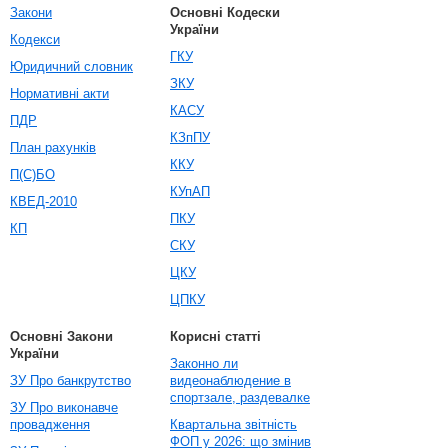
Закони
Основні Кодески
України
Кодекси
ГКУ
Юридичний словник
ЗКУ
Нормативні акти
КАСУ
ПДР
КЗпПУ
План рахунків
ККУ
П(С)БО
КУпАП
КВЕД-2010
ПКУ
КП
СКУ
ЦКУ
ЦПКУ
Основні Закони
Корисні статті
України
Законно ли
ЗУ Про банкрутство
видеонаблюдение в
спортзале, раздевалке
ЗУ Про виконавче
провадження
Квартальна звітність
ФОП у 2026: що змінив