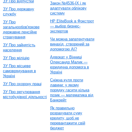
ЗУ Про відпустки
Закон №4536-IX і як
адаптувати облікову
ЗУ Про державну
систему
службу
HP EliteBook в Фокстрот
ЗУ Про
— выбор бизнес-
загальнообов'язкове
экспертов
державне пенсійне
страхування
Чи можна запатентувати
винахід, створений за
ЗУ Про зайнятість
допомогою AI?
населення
Адвокат у Вінниці
ЗУ Про міліцію
Олександр Малик —
ЗУ Про місцеве
юридична допомога в
самоврядування в
Україні
Україні
Сніжна куля проти
ЗУ Про охорону праці
лавини: у якому
порядку гасити кілька
ЗУ Про регулювання
позик — математика від
містобудівної діяльності
Банкрейт
Як правильно
розрахувати суму
кредиту, щоб не
перевантажити свій
бюджет