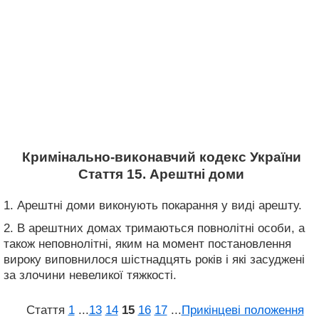
Кримінально-виконавчий кодекс України
Стаття 15. Арештні доми
1. Арештні доми виконують покарання у виді арешту.
2. В арештних домах тримаються повнолітні особи, а
також неповнолітні, яким на момент постановлення
вироку виповнилося шістнадцять років і які засуджені
за злочини невеликої тяжкості.
Стаття
1
...
13
14
15
16
17
...
Прикінцеві положення