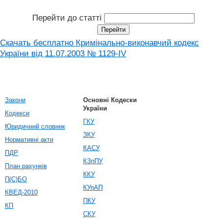
Перейти до статті
Скачать бесплатно Кримінально-виконавчий кодекс
України від 11.07.2003 № 1129-IV
Закони
Основні Кодески
України
Кодекси
ГКУ
Юридичний словник
ЗКУ
Нормативні акти
КАСУ
ПДР
КЗпПУ
План рахунків
ККУ
П(С)БО
КУпАП
КВЕД-2010
ПКУ
КП
СКУ