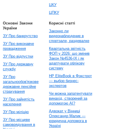
ЦКУ
ЦПКУ
Основні Закони
Корисні статті
України
Законно ли
ЗУ Про банкрутство
видеонаблюдение в
спортзале, раздевалке
ЗУ Про виконавче
провадження
Квартальна звітність
ФОП у 2026: що змінив
ЗУ Про відпустки
Закон №4536-IX і як
адаптувати облікову
ЗУ Про державну
систему
службу
HP EliteBook в Фокстрот
ЗУ Про
— выбор бизнес-
загальнообов'язкове
экспертов
державне пенсійне
страхування
Чи можна запатентувати
винахід, створений за
ЗУ Про зайнятість
допомогою AI?
населення
Адвокат у Вінниці
ЗУ Про міліцію
Олександр Малик —
ЗУ Про місцеве
юридична допомога в
самоврядування в
Україні