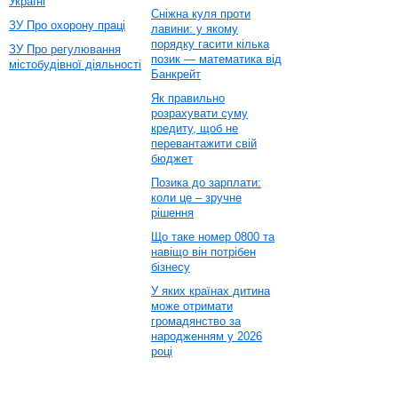
Україні
Сніжна куля проти
ЗУ Про охорону праці
лавини: у якому
порядку гасити кілька
ЗУ Про регулювання
позик — математика від
містобудівної діяльності
Банкрейт
Як правильно
розрахувати суму
кредиту, щоб не
перевантажити свій
бюджет
Позика до зарплати:
коли це – зручне
рішення
Що таке номер 0800 та
навіщо він потрібен
бізнесу
У яких країнах дитина
може отримати
громадянство за
народженням у 2026
році