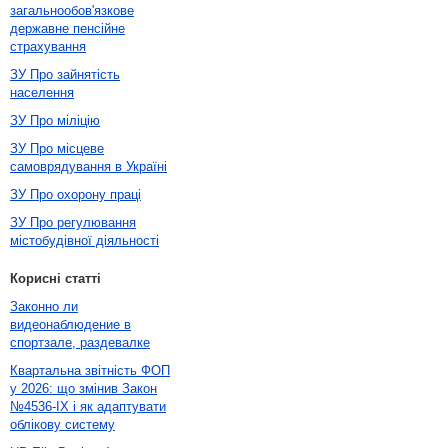
загальнообов'язкове
державне пенсійне
страхування
ЗУ Про зайнятість
населення
ЗУ Про міліцію
ЗУ Про місцеве
самоврядування в Україні
ЗУ Про охорону праці
ЗУ Про регулювання
містобудівної діяльності
Корисні статті
Законно ли
видеонаблюдение в
спортзале, раздевалке
Квартальна звітність ФОП
у 2026: що змінив Закон
№4536-IX і як адаптувати
облікову систему