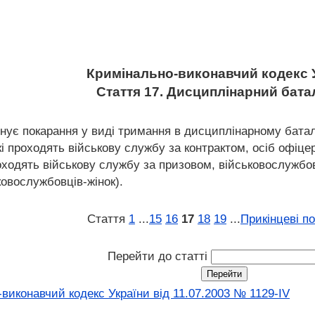
Кримінально-виконавчий кодекс 
Стаття 17. Дисциплінарний бат
ує покарання у виді тримання в дисциплінарному батал
і проходять військову службу за контрактом, осіб офіцер
роходять військову службу за призовом, військовослужбов
ковослужбовців-жінок).
Стаття
1
...
15
16
17
18
19
...
Прикінцеві п
Перейти до статті
виконавчий кодекс України від 11.07.2003 № 1129-IV