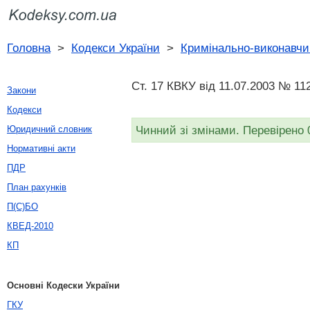
Головна
>
Кодекси України
>
Кримінально-виконавчи
Ст. 17 КВКУ від 11.07.2003 № 11
Закони
Кодекси
Чинний зі змінами. Перевірено 
Юридичний словник
Нормативні акти
ПДР
План рахунків
П(С)БО
КВЕД-2010
КП
Основні Кодески України
ГКУ