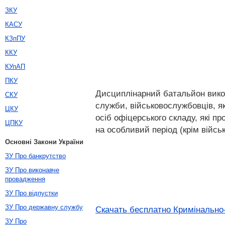
ЗКУ
КАСУ
КЗпПУ
ККУ
КУпАП
ПКУ
Дисциплінарний батальйон викон
СКУ
служби, військовослужбовців, як
ЦКУ
осіб офіцерського складу, які п
ЦПКУ
на особливий період (крім війсь
Основні Закони України
ЗУ Про банкрутство
ЗУ Про виконавче
провадження
ЗУ Про відпустки
ЗУ Про державну службу
Скачать бесплатно Кримінально-
ЗУ Про