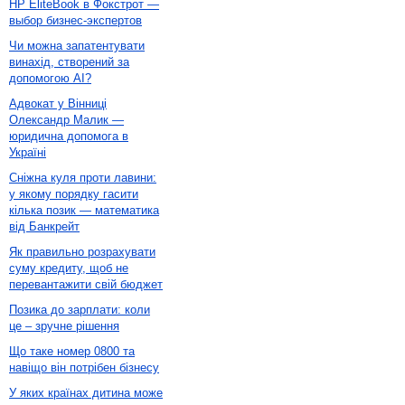
HP EliteBook в Фокстрот —
выбор бизнес-экспертов
Чи можна запатентувати
винахід, створений за
допомогою AI?
Адвокат у Вінниці
Олександр Малик —
юридична допомога в
Україні
Сніжна куля проти лавини:
у якому порядку гасити
кілька позик — математика
від Банкрейт
Як правильно розрахувати
суму кредиту, щоб не
перевантажити свій бюджет
Позика до зарплати: коли
це – зручне рішення
Що таке номер 0800 та
навіщо він потрібен бізнесу
У яких країнах дитина може