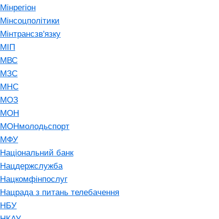
Мінрегіон
Мінсоцполітики
Мінтрансзв'язку
МІП
МВС
МЗС
МНС
МОЗ
МОН
МОНмолодьспорт
МФУ
Національний банк
Нацдержслужба
Нацкомфінпослуг
Нацрада з питань телебачення
НБУ
НКАУ