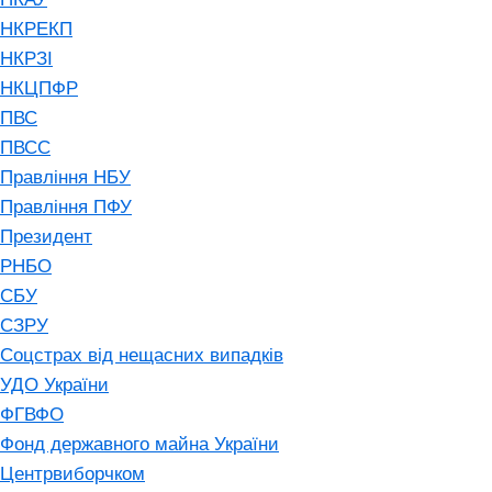
НКРЕКП
НКРЗІ
НКЦПФР
ПВС
ПВСС
Правління НБУ
Правління ПФУ
Президент
РНБО
СБУ
СЗРУ
Соцстрах від нещасних випадків
УДО України
ФГВФО
Фонд державного майна України
Центрвиборчком