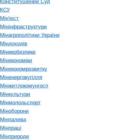
Конституційний Суд
КСУ
Мін'юст
Мінінфраструктури
Мінагрополітики України
Міндоходів
Мінекобезпеки
Мінекономіки
Мінекономрозвитку
Міненерговугілля
Мінжитлокомунгосп
Мінкультури
Мінмолодьспорт
Міноборони
Мінпалива
Мінпраці
Мінприроди