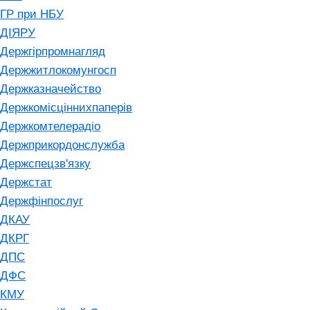
ГР при НБУ
ДІЯРУ
Держгірпромнагляд
Держжитлокомунгосп
Держказначейство
Держкомісціннихпаперів
Держкомтелерадіо
Держприкордонслужба
Держспецзв'язку
Держстат
Держфінпослуг
ДКАУ
ДКРГ
ДПС
ДФС
КМУ