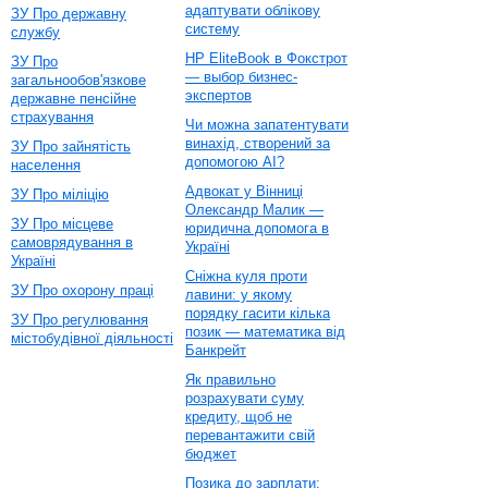
адаптувати облікову
ЗУ Про державну
систему
службу
HP EliteBook в Фокстрот
ЗУ Про
— выбор бизнес-
загальнообов'язкове
экспертов
державне пенсійне
страхування
Чи можна запатентувати
винахід, створений за
ЗУ Про зайнятість
допомогою AI?
населення
Адвокат у Вінниці
ЗУ Про міліцію
Олександр Малик —
ЗУ Про місцеве
юридична допомога в
самоврядування в
Україні
Україні
Сніжна куля проти
ЗУ Про охорону праці
лавини: у якому
порядку гасити кілька
ЗУ Про регулювання
позик — математика від
містобудівної діяльності
Банкрейт
Як правильно
розрахувати суму
кредиту, щоб не
перевантажити свій
бюджет
Позика до зарплати: