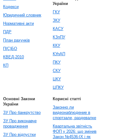
України
Кодекси
ГКУ
Юридичний словник
ЗКУ
Нормативні акти
КАСУ
ПДР
КЗпПУ
План рахунків
ККУ
П(С)БО
КУпАП
КВЕД-2010
ПКУ
КП
СКУ
ЦКУ
ЦПКУ
Основні Закони
Корисні статті
України
Законно ли
ЗУ Про банкрутство
видеонаблюдение в
спортзале, раздевалке
ЗУ Про виконавче
провадження
Квартальна звітність
ФОП у 2026: що змінив
ЗУ Про відпустки
Закон №4536-IX і як