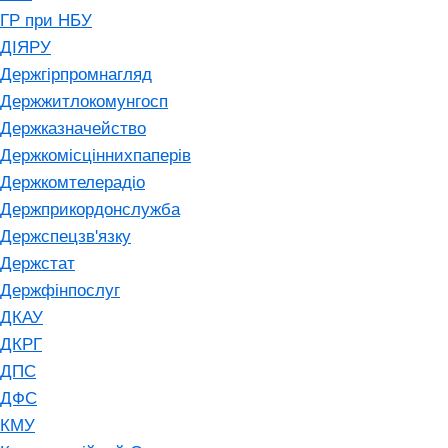
ГР при НБУ
ДІЯРУ
Держгірпромнагляд
Держжитлокомунгосп
Держказначейство
Держкомісціннихпаперів
Держкомтелерадіо
Держприкордонслужба
Держспецзв'язку
Держстат
Держфінпослуг
ДКАУ
ДКРГ
ДПС
ДФС
КМУ