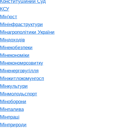
Конституційний Суд
КСУ
Мін'юст
Мінінфраструктури
Мінагрополітики України
Міндоходів
Мінекобезпеки
Мінекономіки
Мінекономрозвитку
Міненерговугілля
Мінжитлокомунгосп
Мінкультури
Мінмолодьспорт
Міноборони
Мінпалива
Мінпраці
Мінприроди