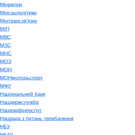
Мінрегіон
Мінсоцполітики
Мінтрансзв'язку
МІП
МВС
МЗС
МНС
МОЗ
МОН
МОНмолодьспорт
МФУ
Національний банк
Нацдержслужба
Нацкомфінпослуг
Нацрада з питань телебачення
НБУ
НКАУ