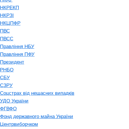
НКРЕКП
НКРЗІ
НКЦПФР
ПВС
ПВСС
Правління НБУ
Правління ПФУ
Президент
РНБО
СБУ
СЗРУ
Соцстрах від нещасних випадків
УДО України
ФГВФО
Фонд державного майна України
Центрвиборчком