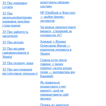
адаптувати облікову
ЗУ Про державну
систему
службу
HP EliteBook в Фокстрот
ЗУ Про
— выбор бизнес-
загальнообов'язкове
экспертов
державне пенсійне
страхування
Чи можна запатентувати
винахід, створений за
ЗУ Про зайнятість
допомогою AI?
населення
Адвокат у Вінниці
ЗУ Про міліцію
Олександр Малик —
ЗУ Про місцеве
юридична допомога в
самоврядування в
Україні
Україні
Сніжна куля проти
ЗУ Про охорону праці
лавини: у якому
порядку гасити кілька
ЗУ Про регулювання
позик — математика від
містобудівної діяльності
Банкрейт
Як правильно
розрахувати суму
кредиту, щоб не
перевантажити свій
бюджет
Позика до зарплати: