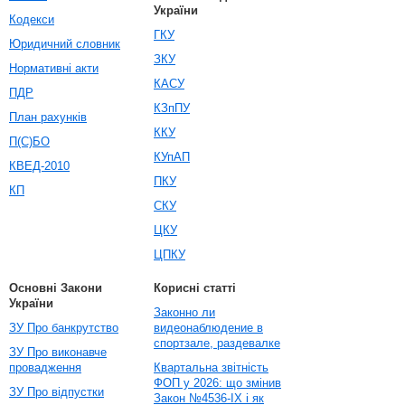
України
Кодекси
ГКУ
Юридичний словник
ЗКУ
Нормативні акти
КАСУ
ПДР
КЗпПУ
План рахунків
ККУ
П(С)БО
КУпАП
КВЕД-2010
ПКУ
КП
СКУ
ЦКУ
ЦПКУ
Основні Закони
Корисні статті
України
Законно ли
ЗУ Про банкрутство
видеонаблюдение в
спортзале, раздевалке
ЗУ Про виконавче
провадження
Квартальна звітність
ФОП у 2026: що змінив
ЗУ Про відпустки
Закон №4536-IX і як