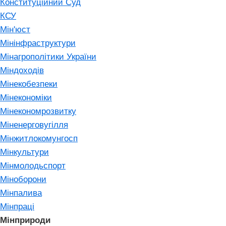
Конституційний Суд
КСУ
Мін'юст
Мінінфраструктури
Мінагрополітики України
Міндоходів
Мінекобезпеки
Мінекономіки
Мінекономрозвитку
Міненерговугілля
Мінжитлокомунгосп
Мінкультури
Мінмолодьспорт
Міноборони
Мінпалива
Мінпраці
Мінприроди