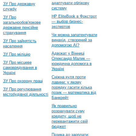
адаптувати облікову
ЗУ Про державну
систему
службу
HP EliteBook в Фокстрот
ЗУ Про
— выбор бизнес-
загальнообов'язкове
экспертов
державне пенсійне
страхування
Чи можна запатентувати
винахід, створений за
ЗУ Про зайнятість
допомогою AI?
населення
Адвокат у Вінниці
ЗУ Про міліцію
Олександр Малик —
ЗУ Про місцеве
юридична допомога в
самоврядування в
Україні
Україні
Сніжна куля проти
ЗУ Про охорону праці
лавини: у якому
порядку гасити кілька
ЗУ Про регулювання
позик — математика від
містобудівної діяльності
Банкрейт
Як правильно
розрахувати суму
кредиту, щоб не
перевантажити свій
бюджет
Позика до зарплати: