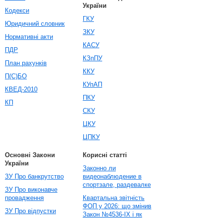
України
Кодекси
ГКУ
Юридичний словник
ЗКУ
Нормативні акти
КАСУ
ПДР
КЗпПУ
План рахунків
ККУ
П(С)БО
КУпАП
КВЕД-2010
ПКУ
КП
СКУ
ЦКУ
ЦПКУ
Основні Закони
Корисні статті
України
Законно ли
ЗУ Про банкрутство
видеонаблюдение в
спортзале, раздевалке
ЗУ Про виконавче
провадження
Квартальна звітність
ФОП у 2026: що змінив
ЗУ Про відпустки
Закон №4536-IX і як