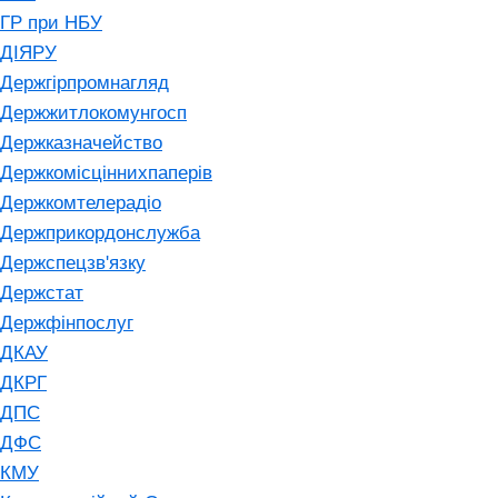
ГР при НБУ
ДІЯРУ
Держгірпромнагляд
Держжитлокомунгосп
Держказначейство
Держкомісціннихпаперів
Держкомтелерадіо
Держприкордонслужба
Держспецзв'язку
Держстат
Держфінпослуг
ДКАУ
ДКРГ
ДПС
ДФС
КМУ