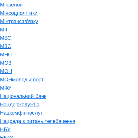
Мінрегіон
Мінсоцполітики
Мінтрансзв'язку
МІП
МВС
МЗС
МНС
МОЗ
МОН
МОНмолодьспорт
МФУ
Національний банк
Нацдержслужба
Нацкомфінпослуг
Нацрада з питань телебачення
НБУ
НКАУ