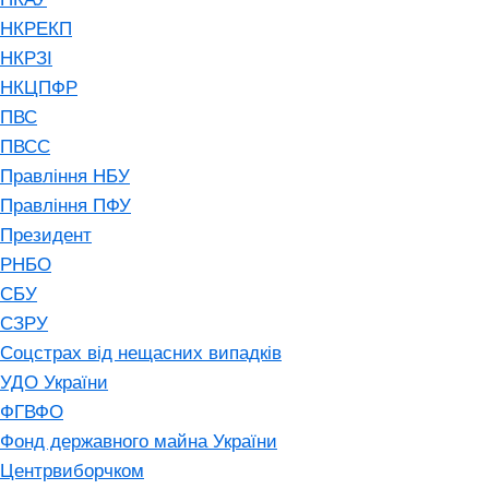
НКРЕКП
НКРЗІ
НКЦПФР
ПВС
ПВСС
Правління НБУ
Правління ПФУ
Президент
РНБО
СБУ
СЗРУ
Соцстрах від нещасних випадків
УДО України
ФГВФО
Фонд державного майна України
Центрвиборчком