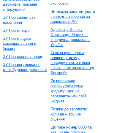
экспертов
державне пенсійне
страхування
Чи можна запатентувати
винахід, створений за
ЗУ Про зайнятість
допомогою AI?
населення
Адвокат у Вінниці
ЗУ Про міліцію
Олександр Малик —
ЗУ Про місцеве
юридична допомога в
самоврядування в
Україні
Україні
Сніжна куля проти
ЗУ Про охорону праці
лавини: у якому
порядку гасити кілька
ЗУ Про регулювання
позик — математика від
містобудівної діяльності
Банкрейт
Як правильно
розрахувати суму
кредиту, щоб не
перевантажити свій
бюджет
Позика до зарплати:
коли це – зручне
рішення
Що таке номер 0800 та
навіщо він потрібен