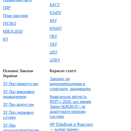
КАСУ
ПДР
КЗпПУ
План рахунків
ККУ
П(С)БО
КУпАП
КВЕД-2010
ПКУ
КП
СКУ
ЦКУ
ЦПКУ
Основні Закони
Корисні статті
України
Законно ли
ЗУ Про банкрутство
видеонаблюдение в
спортзале, раздевалке
ЗУ Про виконавче
провадження
Квартальна звітність
ФОП у 2026: що змінив
ЗУ Про відпустки
Закон №4536-IX і як
адаптувати облікову
ЗУ Про державну
систему
службу
HP EliteBook в Фокстрот
ЗУ Про
— выбор бизнес-
загальнообов'язкове