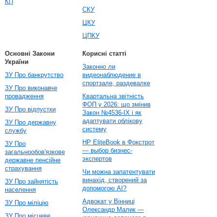
КП
СКУ
ЦКУ
ЦПКУ
Основні Закони
Корисні статті
України
Законно ли
ЗУ Про банкрутство
видеонаблюдение в
спортзале, раздевалке
ЗУ Про виконавче
провадження
Квартальна звітність
ФОП у 2026: що змінив
ЗУ Про відпустки
Закон №4536-IX і як
адаптувати облікову
ЗУ Про державну
систему
службу
HP EliteBook в Фокстрот
ЗУ Про
— выбор бизнес-
загальнообов'язкове
экспертов
державне пенсійне
страхування
Чи можна запатентувати
винахід, створений за
ЗУ Про зайнятість
допомогою AI?
населення
Адвокат у Вінниці
ЗУ Про міліцію
Олександр Малик —
ЗУ Про місцеве