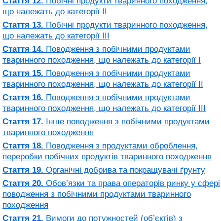
Стаття 12.
Побічні продукти тваринного походження,
що належать до категорії II
Стаття 13.
Побічні продукти тваринного походження,
що належать до категорії III
Стаття 14.
Поводження з побічними продуктами
тваринного походження, що належать до категорії I
Стаття 15.
Поводження з побічними продуктами
тваринного походження, що належать до категорії II
Стаття 16.
Поводження з побічними продуктами
тваринного походження, що належать до категорії III
Стаття 17.
Інше поводження з побічними продуктами
тваринного походження
Стаття 18.
Поводження з продуктами оброблення,
переробки побічних продуктів тваринного походження
Стаття 19.
Органічні добрива та покращувачі ґрунту
Стаття 20.
Обов’язки та права операторів ринку у сфері
поводження з побічними продуктами тваринного
походження
Стаття 21.
Вимоги до потужностей (об’єктів) з