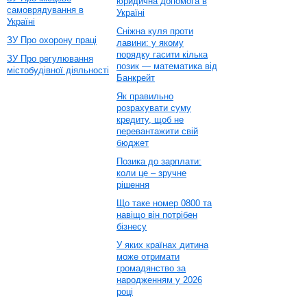
юридична допомога в
самоврядування в
Україні
Україні
Сніжна куля проти
ЗУ Про охорону праці
лавини: у якому
порядку гасити кілька
ЗУ Про регулювання
позик — математика від
містобудівної діяльності
Банкрейт
Як правильно
розрахувати суму
кредиту, щоб не
перевантажити свій
бюджет
Позика до зарплати:
коли це – зручне
рішення
Що таке номер 0800 та
навіщо він потрібен
бізнесу
У яких країнах дитина
може отримати
громадянство за
народженням у 2026
році