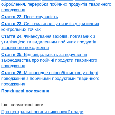
оброблення, переробки побічних продуктів тваринного
походження
Стаття 22.
Простежуваність
Стаття 23.
Система аналізу ризиків у критичних
контрольних точках
Стаття 24.
Фінансування заходів, пов’язаних з
утилізацією та видаленням побічних продуктів
тваринного походження
Стаття 25.
Відповідальність за порушення
законодавства про побічні продукти тваринного
походження
Стаття 26.
Міжнародне співробітництво у сфері
поводження з побічними продуктами тваринного
походження
Прикінцеві положення
Інші нормативні акти
Про центральні органи виконавчої влади