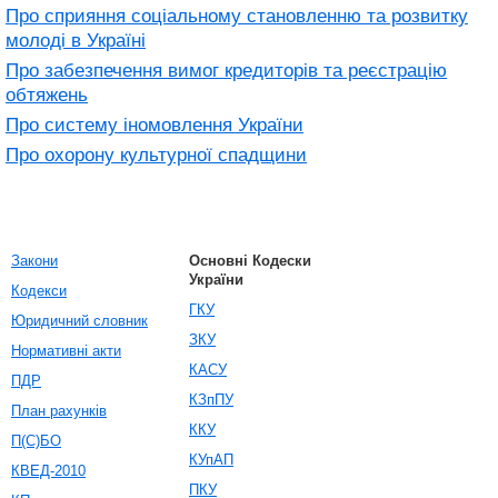
Про сприяння соціальному становленню та розвитку
молоді в Україні
Про забезпечення вимог кредиторів та реєстрацію
обтяжень
Про систему іномовлення України
Про охорону культурної спадщини
Закони
Основні Кодески
України
Кодекси
ГКУ
Юридичний словник
ЗКУ
Нормативні акти
КАСУ
ПДР
КЗпПУ
План рахунків
ККУ
П(С)БО
КУпАП
КВЕД-2010
ПКУ