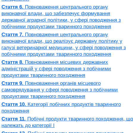
Стаття 6.
Повноваження центрального органу
виконавчої влади, що забезпечує формування
державної аграрної політики, у сфері поводження з
побічними продуктами тваринного походження
Стаття 7.
Повноваження центрального органу
виконавчої влади, що реалізує державну політику у
галузі ветеринарної медицини, у сфері поводження з
побічними продуктами тваринного походження
Стаття 8.
Повноваження місцевих державних
адміністрацій у сфері поводження з побічними
продуктами тваринного походження
Стаття 9.
Повноваження органів місцевого
самоврядування у сфері поводження з побічними
продуктами тваринного походження
Стаття 10.
Категорії побічних продуктів тваринного
походження
Стаття 11.
Побічні продукти тваринного походження, що
належать до категорії I