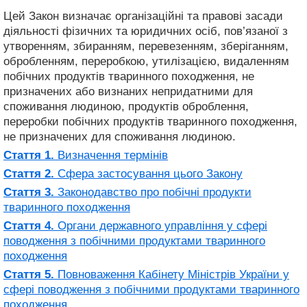
Цей Закон визначає організаційні та правові засади
діяльності фізичних та юридичних осіб, пов’язаної з
утворенням, збиранням, перевезенням, зберіганням,
обробленням, переробкою, утилізацією, видаленням
побічних продуктів тваринного походження, не
призначених або визнаних непридатними для
споживання людиною, продуктів оброблення,
переробки побічних продуктів тваринного походження,
не призначених для споживання людиною.
Стаття 1.
Визначення термінів
Стаття 2.
Сфера застосування цього Закону
Стаття 3.
Законодавство про побічні продукти
тваринного походження
Стаття 4.
Органи державного управління у сфері
поводження з побічними продуктами тваринного
походження
Стаття 5.
Повноваження Кабінету Міністрів України у
сфері поводження з побічними продуктами тваринного
походження