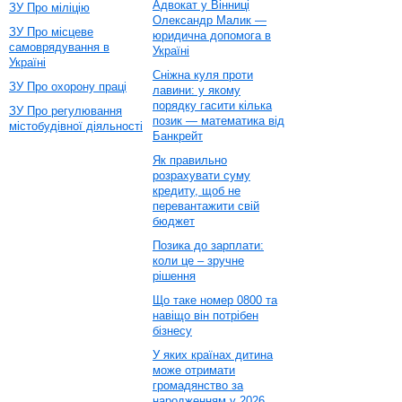
Адвокат у Вінниці
ЗУ Про міліцію
Олександр Малик —
ЗУ Про місцеве
юридична допомога в
самоврядування в
Україні
Україні
Сніжна куля проти
ЗУ Про охорону праці
лавини: у якому
порядку гасити кілька
ЗУ Про регулювання
позик — математика від
містобудівної діяльності
Банкрейт
Як правильно
розрахувати суму
кредиту, щоб не
перевантажити свій
бюджет
Позика до зарплати:
коли це – зручне
рішення
Що таке номер 0800 та
навіщо він потрібен
бізнесу
У яких країнах дитина
може отримати
громадянство за
народженням у 2026