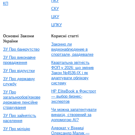
ПКУ
КП
СКУ
ЦКУ
ЦПКУ
Основні Закони
Корисні статті
України
Законно ли
ЗУ Про банкрутство
видеонаблюдение в
спортзале, раздевалке
ЗУ Про виконавче
провадження
Квартальна звітність
ФОП у 2026: що змінив
ЗУ Про відпустки
Закон №4536-IX і як
адаптувати облікову
ЗУ Про державну
систему
службу
HP EliteBook в Фокстрот
ЗУ Про
— выбор бизнес-
загальнообов'язкове
экспертов
державне пенсійне
страхування
Чи можна запатентувати
винахід, створений за
ЗУ Про зайнятість
допомогою AI?
населення
Адвокат у Вінниці
ЗУ Про міліцію
Олександр Малик —