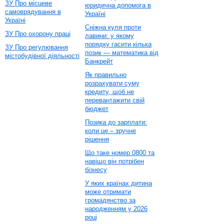
ЗУ Про місцеве
юридична допомога в
самоврядування в
Україні
Україні
Сніжна куля проти
ЗУ Про охорону праці
лавини: у якому
порядку гасити кілька
ЗУ Про регулювання
позик — математика від
містобудівної діяльності
Банкрейт
Як правильно
розрахувати суму
кредиту, щоб не
перевантажити свій
бюджет
Позика до зарплати:
коли це – зручне
рішення
Що таке номер 0800 та
навіщо він потрібен
бізнесу
У яких країнах дитина
може отримати
громадянство за
народженням у 2026
році