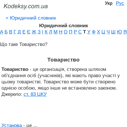
Рус
Укр
<
Юридичний словник
Юридичний словник
А
Б
В
Г
Д
Е
Є
Ж
З
І
К
Л
М
Н
О
П
Р
С
Т
У
Ф
Х
Ц
Ч
Ш
Ю
Я
Що таке Товариство?
Товариство
Товариство
- це організація, створена шляхом
об'єднання осіб (учасників), які мають право участі у
цьому товаристві. Товариство може бути створено
однією особою, якщо інше не встановлено законом.
Джерело:
ст. 83 ЦКУ
Установа
- це ...