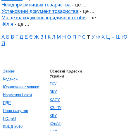
Непідприємницькі товариства
- це ...
Установчий документ товариства
- це ...
Місцезнаходження юридичної особи
- це ...
Філія
- це ...
А
Б
В
Г
Д
Е
Є
Ж
З
І
К
Л
М
Н
О
П
Р
С
Т
У
Ф
Х
Ц
Ч
Ш
Ю
Я
Закони
Основні Кодески
України
Кодекси
ГКУ
Юридичний словник
ЗКУ
Нормативні акти
КАСУ
ПДР
КЗпПУ
План рахунків
ККУ
П(С)БО
КУпАП
КВЕД-2010