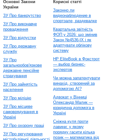
Основні Закони
Корисні статті
України
Законно ли
ЗУ Про банкрутство
видеонаблюдение в
спортзале, раздевалке
ЗУ Про виконавче
провадження
Квартальна звітність
ФОП у 2026: що змінив
ЗУ Про відпустки
Закон №4536-IX і як
адаптувати облікову
ЗУ Про державну
систему
службу
HP EliteBook в Фокстрот
ЗУ Про
— выбор бизнес-
загальнообов'язкове
экспертов
державне пенсійне
страхування
Чи можна запатентувати
винахід, створений за
ЗУ Про зайнятість
допомогою AI?
населення
Адвокат у Вінниці
ЗУ Про міліцію
Олександр Малик —
ЗУ Про місцеве
юридична допомога в
самоврядування в
Україні
Україні
Сніжна куля проти
ЗУ Про охорону праці
лавини: у якому
порядку гасити кілька
ЗУ Про регулювання
позик — математика від
містобудівної діяльності