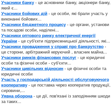
Учасники банку
- це асновники банку, акціонери банку,
який є...
Учасники бойових дій
- це особи, які брали участь у
виконанні бойових...
Учасники бюджетного процесу
- це органи, установи
та посадові особи, наділені...
Учасники оптового ринку електричної енергії
України
- це суб'єкти підприємницької діяльності, які...
Учасники провадження у справі про банкрутство
-
це сторони, арбітражний керуючий , власник майна...
Учасники ринків фінансових послуг
- це юридичні
особи та фізичні особи - суб'єкти...
Учасники цивільних відносин
- це фізичні особи та
юридичні особи
Участь у господарській діяльності обслуговуючого
кооперативу
- це поставка через кооператив продукції,
сировини,...
Уявна оборона
- це дії, пов'язані із заподіянням шкоди
за таких...