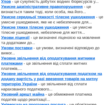
Улов
- це сукупність добутих водних біоресурсів у...
Умисне адміністративне правопорушення
- це
визнається таким тоді, коли особа, яка його...
Умисне середньої тяжкості тілесне ушкодження
- це
умисне ушкодження, яке не є небезпечним для...
Умисне тяжке тілесне ушкодження
- це умисне
тілесне ушкодження, небезпечне для життя...
Умови ліцензії
- це визначені ліцензією на мовлення
та додатками до...
Умови поставки
- це умови, визначені відповідно до
вимог...
Умовне звільнення від оподаткування митними
платежами
- це звільнення від сплати митних
платежів,...
Умовне звільнення від оподаткування податком на
додану вартість у разі ввезення товарів на митну
територію України
- це звільнення від сплати
нарахованого податкового...
Умовний арешт майна
- це обмеження платника
податків щодо реалізації...
Універсальна програмна послуга
- це обов'язкове