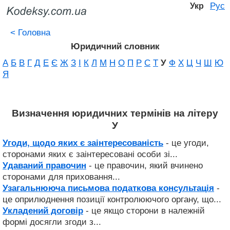
Рус
Укр
<
Головна
Юридичний словник
А
Б
В
Г
Д
Е
Є
Ж
З
І
К
Л
М
Н
О
П
Р
С
Т
У
Ф
Х
Ц
Ч
Ш
Ю
Я
Визначення юридичних термінів на літеру
У
Угоди, щодо яких є заінтересованість
- це угоди,
сторонами яких є заінтересовані особи зі...
Удаваний правочин
- це правочин, який вчинено
сторонами для приховання...
Узагальнююча письмова податкова консультація
-
це оприлюднення позиції контролюючого органу, що...
Укладений договір
- це якщо сторони в належній
формі досягли згоди з...