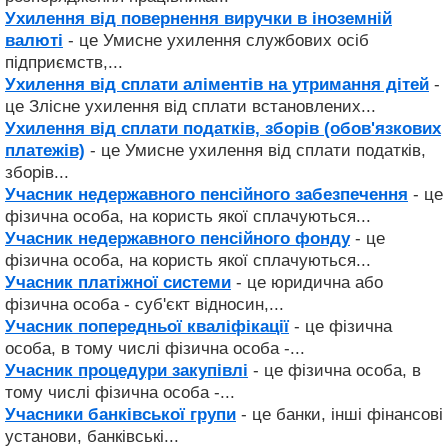
Ухилення від повернення виручки в іноземній
валюті
- це Умисне ухилення службових осіб
підприємств,...
Ухилення від сплати аліментів на утримання дітей
-
це Злісне ухилення від сплати встановлених...
Ухилення від сплати податків, зборів (обов'язкових
платежів)
- це Умисне ухилення від сплати податків,
зборів...
Учасник недержавного пенсійного забезпечення
- це
фізична особа, на користь якої сплачуються...
Учасник недержавного пенсійного фонду
- це
фізична особа, на користь якої сплачуються...
Учасник платіжної системи
- це юридична або
фізична особа - суб'єкт відносин,...
Учасник попередньої кваліфікації
- це фізична
особа, в тому числі фізична особа -...
Учасник процедури закупівлі
- це фізична особа, в
тому числі фізична особа -...
Учасники банківської групи
- це банки, інші фінансові
установи, банківські...