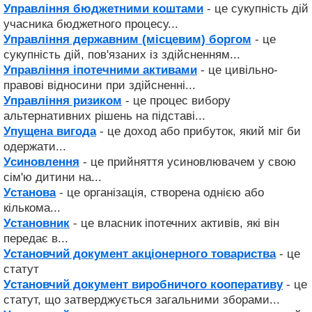
Управління бюджетними коштами
- це сукупність дій
учасника бюджетного процесу...
Управління державним (місцевим) боргом
- це
сукупність дій, пов'язаних із здійсненням...
Управління іпотечними активами
- це цивільно-
правові відносини при здійсненні...
Управління ризиком
- це процес вибору
альтернативних рішень на підставі...
Упущена вигода
- це доход або прибуток, який міг би
одержати...
Усиновлення
- це прийняття усиновлювачем у свою
сім'ю дитини на...
Установа
- це організація, створена однією або
кількома...
Установник
- це власник іпотечних активів, які він
передає в...
Установчий документ акціонерного товариства
- це
статут
Установчий документ виробничого кооперативу
- це
статут, що затверджується загальними зборами...