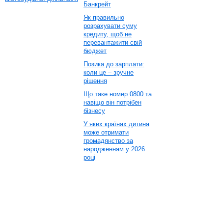
Банкрейт
Як правильно
розрахувати суму
кредиту, щоб не
перевантажити свій
бюджет
Позика до зарплати:
коли це – зручне
рішення
Що таке номер 0800 та
навіщо він потрібен
бізнесу
У яких країнах дитина
може отримати
громадянство за
народженням у 2026
році