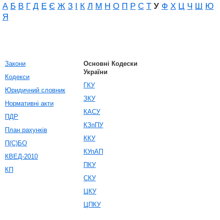
А
Б
В
Г
Д
Е
Є
Ж
З
І
К
Л
М
Н
О
П
Р
С
Т
У
Ф
Х
Ц
Ч
Ш
Ю
Я
Закони
Основні Кодески
України
Кодекси
ГКУ
Юридичний словник
ЗКУ
Нормативні акти
КАСУ
ПДР
КЗпПУ
План рахунків
ККУ
П(С)БО
КУпАП
КВЕД-2010
ПКУ
КП
СКУ
ЦКУ
ЦПКУ