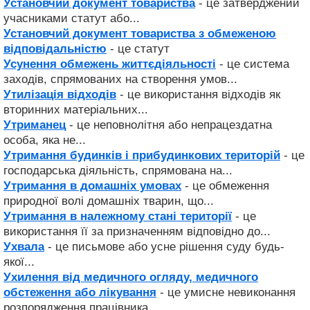
Установчий документ товариства
- це затверджений
учасниками статут або...
Установчий документ товариства з обмеженою
відповідальністю
- це статут
Усунення обмежень життєдіяльності
- це система
заходів, спрямованих на створення умов...
Утилізація відходів
- це використання відходів як
вторинних матеріальних...
Утриманец
- це неповнолітня або непрацездатна
особа, яка не...
Утримання будинків і прибудинкових територій
- це
господарська діяльність, спрямована на...
Утримання в домашніх умовах
- це обмеження
природної волі домашніх тварин, що...
Утримання в належному стані території
- це
використання її за призначенням відповідно до...
Ухвала
- це письмове або усне рішення суду будь-
якої...
Ухилення від медичного огляду, медичного
обстеження або лікування
- це умисне невиконання
розпорядження працівника...