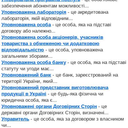
забезпечення абонентам можливості...
Уповноважена лабораторія
- це акредитована
лабораторія, якій відповідним...
Уповноважена особа
- це особа, яка на підставі
договору або належно...
Уповноважена особа акціонерів, учасників
товариства з обмеженою чи додатковою
відповідальністю
- це особа, уповноважена
загальними зборами...
Уповноважена особа банку
- це особа, яка на підставі
статуту чи угоди має...
Уповноважений банк
- це банк, зареєстрований на
території України, який...
Уповноважений представник виготовлювача
продукції в Україні
- це будь-яка фізична чи
юридична особа, яка є...
Уповноважені органи Договірних Сторін
- це
державні органи Договірних Сторін, визначені...
Управитель
- це особа, яка за договором з власником
чи...