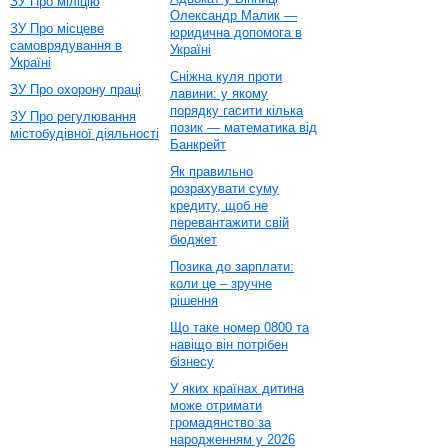
ЗУ Про міліцію
Олександр Малик —
ЗУ Про місцеве
юридична допомога в
самоврядування в
Україні
Україні
Сніжна куля проти
ЗУ Про охорону праці
лавини: у якому
порядку гасити кілька
ЗУ Про регулювання
позик — математика від
містобудівної діяльності
Банкрейт
Як правильно
розрахувати суму
кредиту, щоб не
перевантажити свій
бюджет
Позика до зарплати:
коли це – зручне
рішення
Що таке номер 0800 та
навіщо він потрібен
бізнесу
У яких країнах дитина
може отримати
громадянство за
народженням у 2026