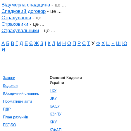
Відумерла спадщина
- це ...
Спадковий договор
- це ...
Страхування
- це ...
Страховики
- це ...
Страхувальники
- це ...
А
Б
В
Г
Д
Е
Є
Ж
З
І
К
Л
М
Н
О
П
Р
С
Т
У
Ф
Х
Ц
Ч
Ш
Ю
Я
Закони
Основні Кодески
України
Кодекси
ГКУ
Юридичний словник
ЗКУ
Нормативні акти
КАСУ
ПДР
КЗпПУ
План рахунків
ККУ
П(С)БО
КУпАП