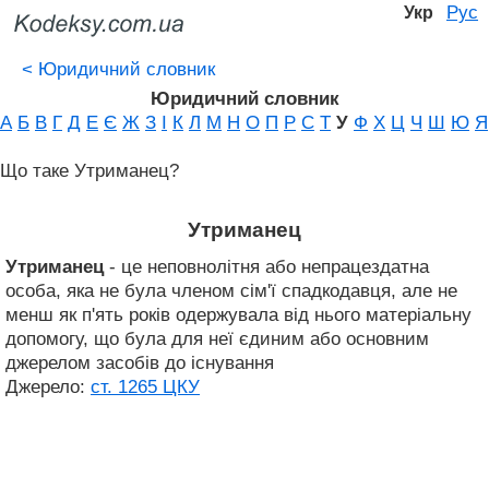
Рус
Укр
<
Юридичний словник
Юридичний словник
А
Б
В
Г
Д
Е
Є
Ж
З
І
К
Л
М
Н
О
П
Р
С
Т
У
Ф
Х
Ц
Ч
Ш
Ю
Я
Що таке Утриманец?
Утриманец
Утриманец
- це неповнолітня або непрацездатна
особа, яка не була членом сім'ї спадкодавця, але не
менш як п'ять років одержувала від нього матеріальну
допомогу, що була для неї єдиним або основним
джерелом засобів до існування
Джерело:
ст. 1265 ЦКУ