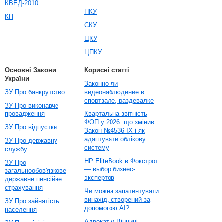
КВЕД-2010
ПКУ
КП
СКУ
ЦКУ
ЦПКУ
Основні Закони
Корисні статті
України
Законно ли
ЗУ Про банкрутство
видеонаблюдение в
спортзале, раздевалке
ЗУ Про виконавче
провадження
Квартальна звітність
ФОП у 2026: що змінив
ЗУ Про відпустки
Закон №4536-IX і як
адаптувати облікову
ЗУ Про державну
систему
службу
HP EliteBook в Фокстрот
ЗУ Про
— выбор бизнес-
загальнообов'язкове
экспертов
державне пенсійне
страхування
Чи можна запатентувати
винахід, створений за
ЗУ Про зайнятість
допомогою AI?
населення
Адвокат у Вінниці