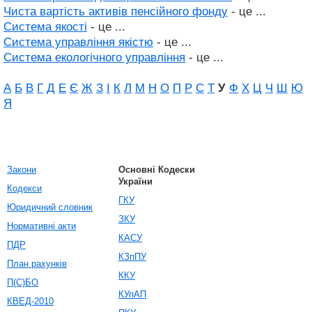
Чиста вартість активів пенсійного фонду
- це ...
Система якості
- це ...
Система управління якістю
- це ...
Система екологічного управління
- це ...
А
Б
В
Г
Д
Е
Є
Ж
З
І
К
Л
М
Н
О
П
Р
С
Т
У
Ф
Х
Ц
Ч
Ш
Ю
Я
Закони
Основні Кодески
України
Кодекси
ГКУ
Юридичний словник
ЗКУ
Нормативні акти
КАСУ
ПДР
КЗпПУ
План рахунків
ККУ
П(С)БО
КУпАП
КВЕД-2010