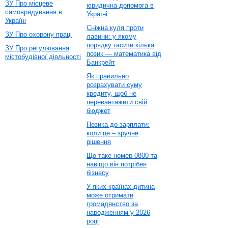
ЗУ Про місцеве
юридична допомога в
самоврядування в
Україні
Україні
Сніжна куля проти
ЗУ Про охорону праці
лавини: у якому
порядку гасити кілька
ЗУ Про регулювання
позик — математика від
містобудівної діяльності
Банкрейт
Як правильно
розрахувати суму
кредиту, щоб не
перевантажити свій
бюджет
Позика до зарплати:
коли це – зручне
рішення
Що таке номер 0800 та
навіщо він потрібен
бізнесу
У яких країнах дитина
може отримати
громадянство за
народженням у 2026
році