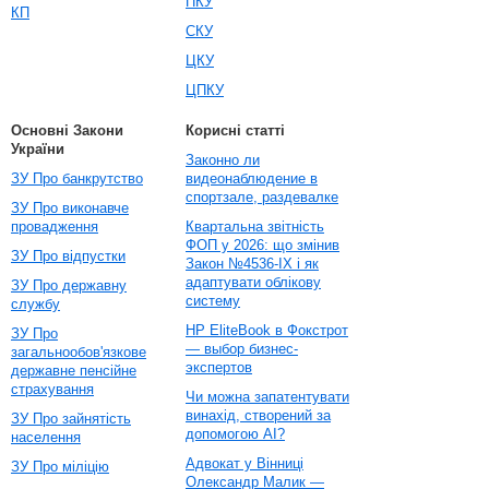
ПКУ
КП
СКУ
ЦКУ
ЦПКУ
Основні Закони
Корисні статті
України
Законно ли
ЗУ Про банкрутство
видеонаблюдение в
спортзале, раздевалке
ЗУ Про виконавче
провадження
Квартальна звітність
ФОП у 2026: що змінив
ЗУ Про відпустки
Закон №4536-IX і як
адаптувати облікову
ЗУ Про державну
систему
службу
HP EliteBook в Фокстрот
ЗУ Про
— выбор бизнес-
загальнообов'язкове
экспертов
державне пенсійне
страхування
Чи можна запатентувати
винахід, створений за
ЗУ Про зайнятість
допомогою AI?
населення
Адвокат у Вінниці
ЗУ Про міліцію
Олександр Малик —