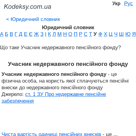
Рус
Укр
<
Юридичний словник
Юридичний словник
А
Б
В
Г
Д
Е
Є
Ж
З
І
К
Л
М
Н
О
П
Р
С
Т
У
Ф
Х
Ц
Ч
Ш
Ю
Я
Що таке Учасник недержавного пенсійного фонду?
Учасник недержавного пенсійного фонду
Учасник недержавного пенсійного фонду
- це
фізична особа, на користь якої сплачуються пенсійні
внески до недержавного пенсійного фонду
Джерело:
ст. 1 ЗУ Про недержавне пенсійне
забезпечення
Чиста вартість одиниці пенсійних внесків
- це ...