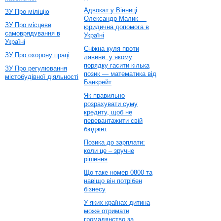
Адвокат у Вінниці
ЗУ Про міліцію
Олександр Малик —
ЗУ Про місцеве
юридична допомога в
самоврядування в
Україні
Україні
Сніжна куля проти
ЗУ Про охорону праці
лавини: у якому
порядку гасити кілька
ЗУ Про регулювання
позик — математика від
містобудівної діяльності
Банкрейт
Як правильно
розрахувати суму
кредиту, щоб не
перевантажити свій
бюджет
Позика до зарплати:
коли це – зручне
рішення
Що таке номер 0800 та
навіщо він потрібен
бізнесу
У яких країнах дитина
може отримати
громадянство за